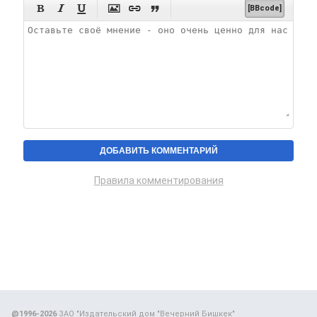






[BBcode]
Правила комментирования
@1996-2026
ЗАО "Издательский дом "Вечерний Бишкек"