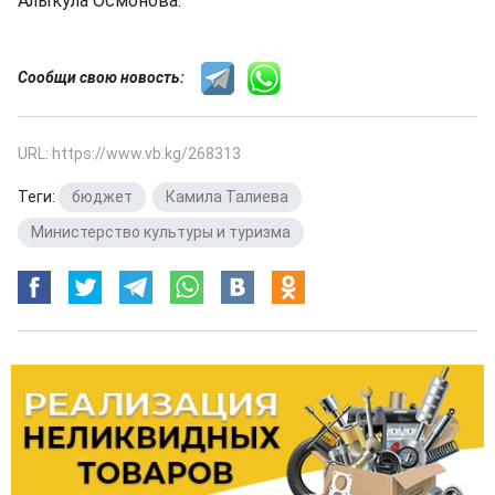
Алыкула Осмонова.
Сообщи свою новость:
URL: https://www.vb.kg/268313
Теги:
бюджет
,
Камила Талиева
,
Министерство культуры и туризма