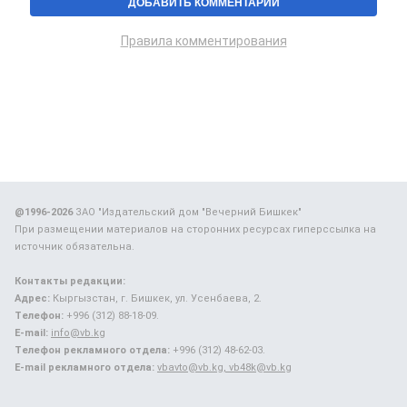
Правила комментирования
@1996-2026
ЗАО "Издательский дом "Вечерний Бишкек"
При размещении материалов на сторонних ресурсах гиперссылка на
источник обязательна.
Контакты редакции:
Адрес:
Кыргызстан, г. Бишкек, ул. Усенбаева, 2.
Телефон:
+996 (312) 88-18-09.
E-mail:
info@vb.kg
Телефон рекламного отдела:
+996 (312) 48-62-03.
E-mail рекламного отдела:
vbavto@vb.kg, vb48k@vb.kg