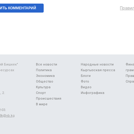
Прави
ий Бишкек"
Все новости
Народные новости
Фин
ресурсах
Политика
Кыргызская пресса
грам
Экономика
Блоги
Прав
Общество
Фото
Спра
Культура
Видео
 2.
Спорт
Инфографика
Происшествия
В мире
-03.
48k@vb.kg