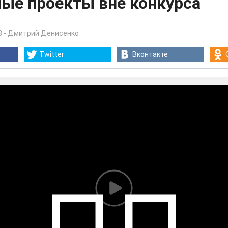
ные проекты вне конкурса
8
-
Дмитрий Денисенко
Twitter
Вконтакте