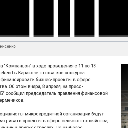
Скачать
Видео:
Дмитрий Денисенко
нисенко
а "Компаньон" в ходе проведения с 11 по 13
eekend в Караколе готова вне конкурса
офинансировать бизнес-проекты в сфере
ва. Об этом вчера, 8 апреля, на пресс-
ВБ" сообщил председатель правления финансовой
ермечиков.
пециалисты микрокредитной организации будут
атривать проекты в сфере сельского хозяйства,
укции и других отраслях. По наиболее