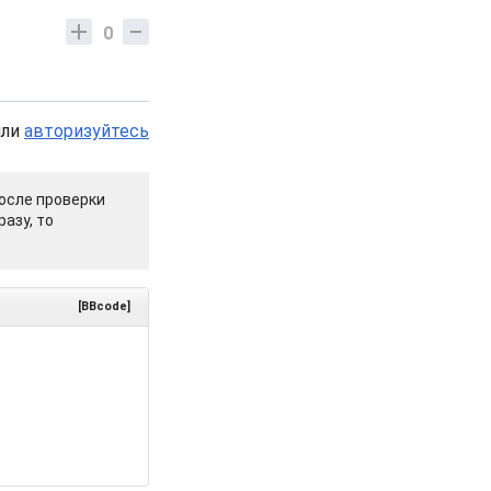
0
или
авторизуйтесь
осле проверки
азу, то
[BBcode]