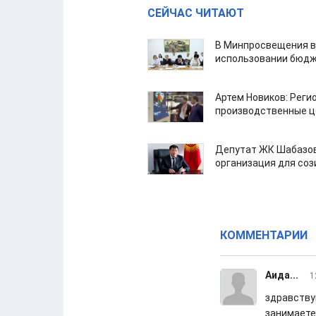
СЕЙЧАС ЧИТАЮТ
В Минпросвещения в
использовании бюдж
Артем Новиков: Реги
производственные ц
Депутат ЖК Шабазов
организация для со
КОММЕНТАРИИ
Аида...
1
здравствуй
занимаете