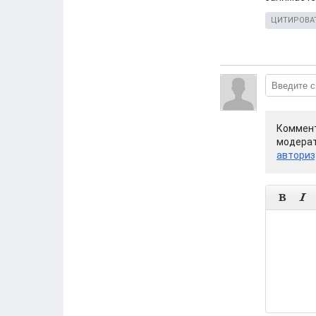
ЦИТИРОВА
Коммент
модерат
авториз

