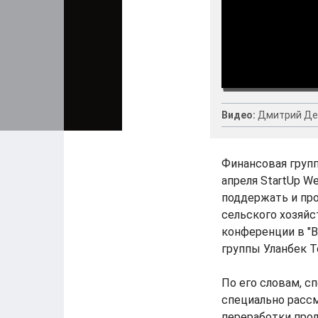
Видео:
Дмитрий Де
Финансовая групп
апреля StartUp W
поддержать и пр
сельского хозяйст
конференции в "
группы Уланбек Т
По его словам, с
специально рассм
переработки прод