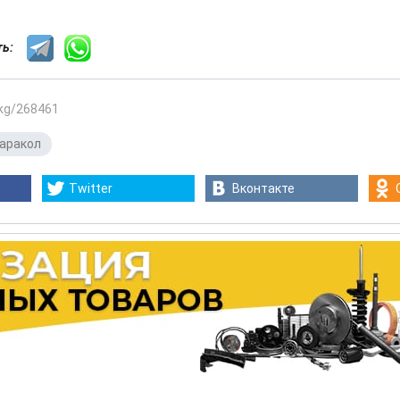
сть:
.kg/268461
аракол
Twitter
Вконтакте