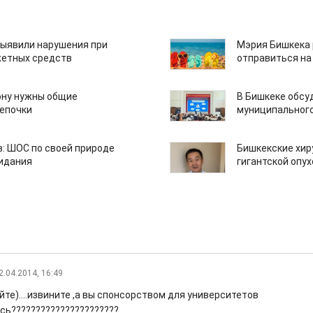
ыявили нарушения при
Мэрия Бишкека 
етных средств
отправиться на
ону нужны общие
В Бишкеке обсу
епочки
муниципального
: ШОС по своей природе
Бишкекские хир
зидания
гигантской опу
2.04.2014, 16:49
те)....извините ,а вы спонсорством для университетов
сь??????????????????????