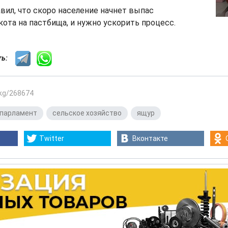
ил, что скоро население начнет выпас
кота на пастбища, и нужно ускорить процесс.
сть:
.kg/268674
парламент
,
сельское хозяйство
,
ящур
Twitter
Вконтакте