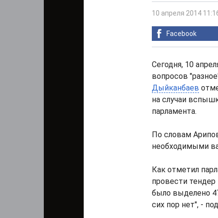
10 апреля 2014 11:1
Facebook
Сегодня, 10 апре
вопросов "разно
Дыйканбаев
отме
на случаи вспышк
парламента.
По словам Арипов
необходимыми вак
Как отметил пар
провести тендер 
было выделено 47
сих пор нет", - п