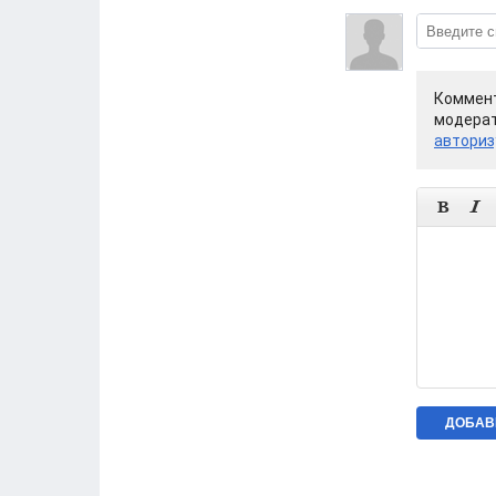
Коммент
модерат
авториз

