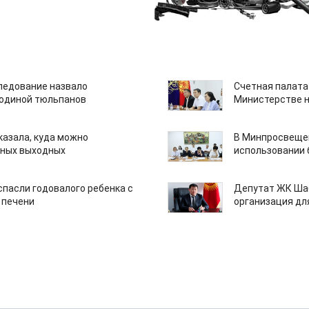
едование назвало
Счетная палата
одиной тюльпанов
Министерстве н
казала, куда можно
В Минпросвещен
нных выходных
использовании
спасли годовалого ребенка с
Депутат ЖК Шаб
 печени
организация дл