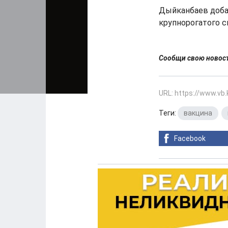
Дыйканбаев добав
крупнорогатого с
Сообщи свою ново
URL: https://www.vb
Теги:
вакцина
,
Facebook