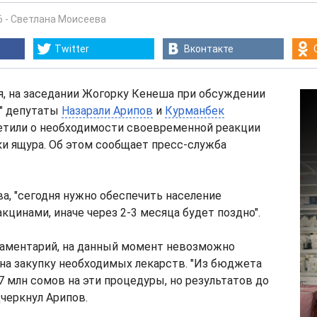
6
-
Светлана Моисеева
Twitter
Вконтакте
ля, на заседании Жогорку Кенеша при обсуждении
е" депутаты
Назарали Арипов
и
Курманбек
тили о необходимости своевременной реакции
и ящура. Об этом сообщает пресс-служба
а, "сегодня нужно обеспечить население
цинами, иначе через 2-3 месяца будет поздно".
ламентарий, на данный момент невозможно
на закупку необходимых лекарств. "Из бюджета
 млн сомов на эти процедуры, но результатов до
одчеркнул Арипов.