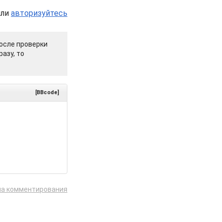
или
авторизуйтесь
осле проверки
азу, то
[BBcode]
ла комментирования