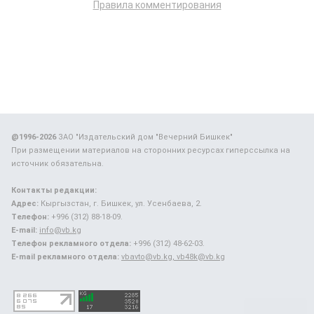
Правила комментирования
@1996-2026
ЗАО "Издательский дом "Вечерний Бишкек"
При размещении материалов на сторонних ресурсах гиперссылка на
источник обязательна.
Контакты редакции:
Адрес:
Кыргызстан, г. Бишкек, ул. Усенбаева, 2.
Телефон:
+996 (312) 88-18-09.
E-mail:
info@vb.kg
Телефон рекламного отдела:
+996 (312) 48-62-03.
E-mail рекламного отдела:
vbavto@vb.kg, vb48k@vb.kg