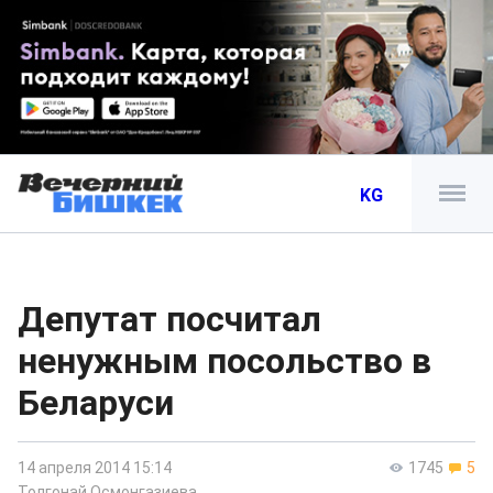
KG
Депутат посчитал
ненужным посольство в
Беларуси
14 апреля 2014 15:14
1745
5
Толгонай Осмонгазиева