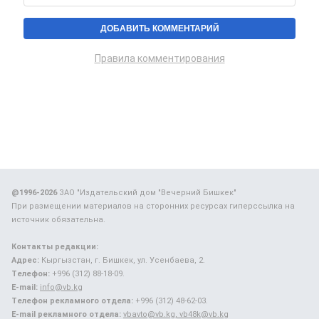
Правила комментирования
@1996-2026
ЗАО "Издательский дом "Вечерний Бишкек"
При размещении материалов на сторонних ресурсах гиперссылка на
источник обязательна.
Контакты редакции:
Адрес:
Кыргызстан, г. Бишкек, ул. Усенбаева, 2.
Телефон:
+996 (312) 88-18-09.
E-mail:
info@vb.kg
Телефон рекламного отдела:
+996 (312) 48-62-03.
E-mail рекламного отдела:
vbavto@vb.kg, vb48k@vb.kg