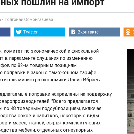
ных пошлин на импорт
6
-
Толгонай Осмонгазиева
Twitter
Вконтакте
ля, комитет по экономической и фискальной
ит в парламенте слушания по изменению
фов по 82-м товарным позициям.
 поправки в закон о таможенном тарифе
ститель министра экономики Данил Ибраев.
редлагаемые поправки направлены на поддержку
варопроизводителей. "Всего предлагается
ы по 48 товарным подсубпозициям, включая
водства соков и напитков, некоторые виды
ов и масел, тканей, сырья, комплектующих
водства мебели, отдельных огнеупорных