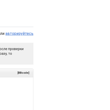
или
авторизуйтесь
осле проверки
азу, то
[BBcode]