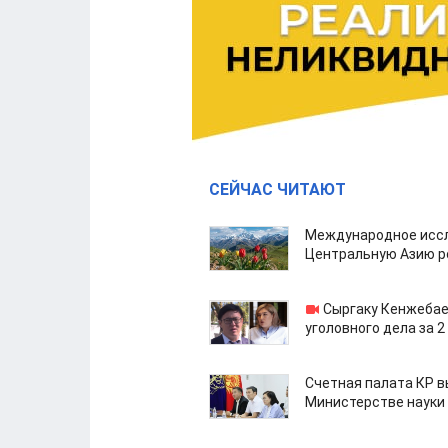
СЕЙЧАС ЧИТАЮТ
Международное иссл
Центральную Азию р
Сыргаку Кенжебае
уголовного дела за 2
Счетная палата КР в
Министерстве науки