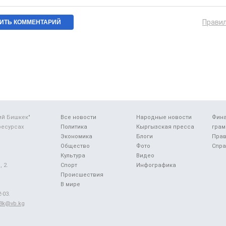
Прави
ий Бишкек"
Все новости
Народные новости
Фин
ресурсах
Политика
Кыргызская пресса
грам
Экономика
Блоги
Прав
Общество
Фото
Спра
Культура
Видео
 2.
Спорт
Инфографика
Происшествия
В мире
-03.
48k@vb.kg