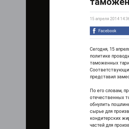
таможен
15 апреля 2014 14:3
Facebook
Сегодня, 15 апре
политике провод
таможенных тари
Соответствующие
представил заме
По его словам, п
отечественных то
обнулить пошлин
сырье для произ
кондитерских жир
частей для произ