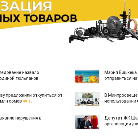
едование назвало
Мэрия Бишкека 
одиной тюльпанов
отправиться на
ву предложили откупиться от
В Минпросвещен
 млн сомов
использовании
13
ыявила нарушения в
Депутат ЖК Шаб
организация дл