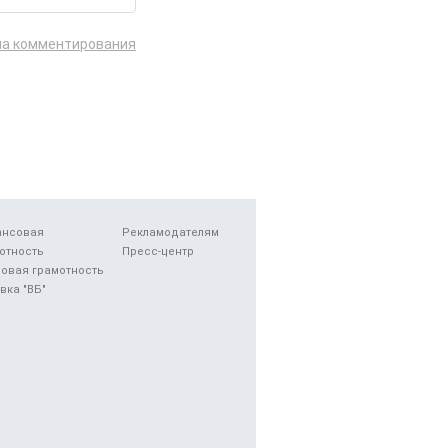
ла комментирования
ансовая
Рекламодателям
отность
Пресс-центр
овая грамотность
вка "ВБ"