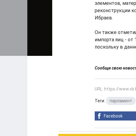
элементов, матер
реконструкции ко
Ибраев.
Он также отметил
импорта яиц - от
поскольку в данно
Сообщи свою ново
URL: https://www.vb
Теги:
парламент
Facebook