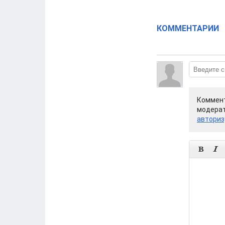
КОММЕНТАРИИ
Коммент
модерат
авториз

