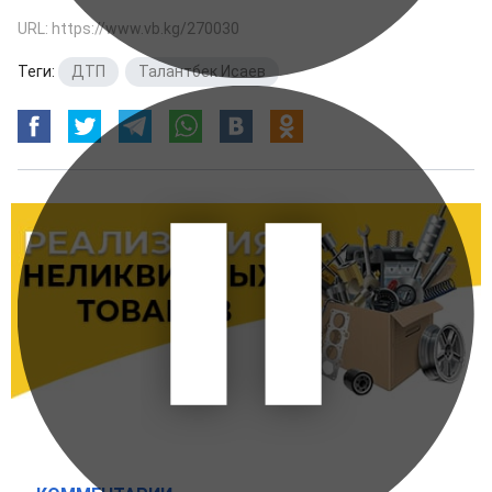
URL: https://www.vb.kg/270030
Теги:
ДТП
,
Талантбек Исаев