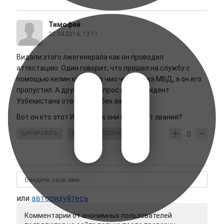
Тимофей
22.04.2014, 13:11
Видали этого лжегенерала как он проводил
аттестацию. Один говорит, что прошел на службу с
помощью келин какого то чмо чиновника МВД, а он его
пропустил. А другой на вопрос кто президент
Узбекистана ответил: Озбек ажы.
Вот он кто этот Исаев. Как они получают звания?
0
ЦИТИРОВАТЬ
ЖАЛОБА МОДЕРАТОРУ
или
авторизуйтесь
Комментарии от анонимных пользователей