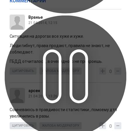
КОММЕНТАРИИ
Вранье
21.04.2014, 12:15
Ситуация на дорогах все хуже и хуже.
Люди гибнут, права продают, правила не знают, не
соблюдают.
ГБДД отчиталось, а очевидного не прикроешь.
0
ЦИТИРОВАТЬ
ЖАЛОБА МОДЕРАТОРУ
арсен
21.04.2014, 13:26
Сомневаюсь в правдивости статистики , помоему дтп
увеличились в разы.
0
ЦИТИРОВАТЬ
ЖАЛОБА МОДЕРАТОРУ