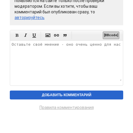
появляются на сайте только после проверки
модератором. Если вы хотите, чтобы ваш
комментарий был опубликован сразу, то
авторизуйтесь






[BBcode]
Правила комментирования