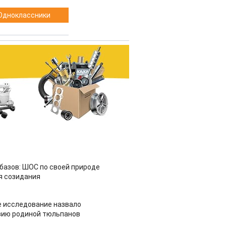
Одноклассники
азов: ШОС по своей природе
я созидания
 исследование назвало
зию родиной тюльпанов