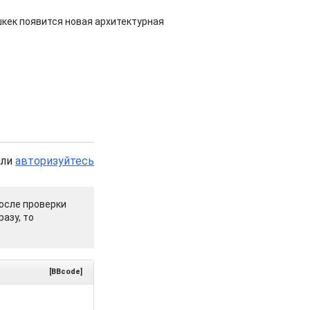
шкек появится новая архитектурная
или
авторизуйтесь
осле проверки
азу, то
[BBcode]