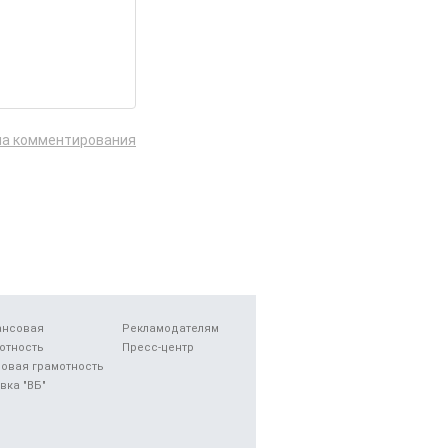
ла комментирования
ансовая
Рекламодателям
отность
Пресс-центр
овая грамотность
вка "ВБ"