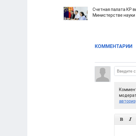
Счетная палата КР в
Министерстве науки
КОММЕНТАРИИ
Коммент
модерат
авториз

