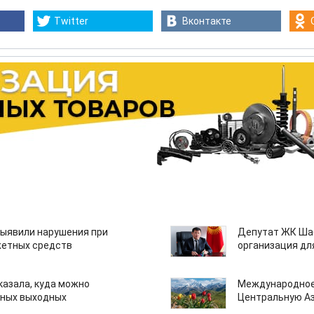
Twitter
Вконтакте
ыявили нарушения при
Депутат ЖК Шаб
етных средств
организация дл
казала, куда можно
Международное
нных выходных
Центральную А