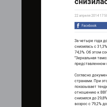
снизилас
22 апреля 2014 17:5
Facebook
За четыре года д
снизилась с 31,3%
74,3%. Об этом с
"Зеркальная тамо
представленном п
Согласно докумен
странами. При э
показывает тенде
отношению к ВВП 
снизился до 29,8
возрос с 79,2% до