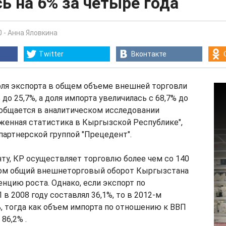
ь на 6% за четыре года
0
-
Анна Яловкина
Twitter
Вконтакте
оля экспорта в общем объеме внешней торговли
 до 25,7%, а доля импорта увеличилась с 68,7% до
ообщается в аналитическом исследовании
женная статистика в Кыргызской Республике",
артнерской группой "Прецедент".
ту, КР осуществляет торговлю более чем со 140
том общий внешнеторговый оборот Кыргызстана
нцию роста. Однако, если экспорт по
в 2008 году составлял 36,1%, то в 2012-м
%, тогда как объем импорта по отношению к ВВП
 86,2% .