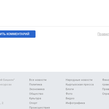
Прави
ий Бишкек"
Все новости
Народные новости
Фин
ресурсах
Политика
Кыргызская пресса
грам
Экономика
Блоги
Прав
Общество
Фото
Спра
Культура
Видео
 2.
Спорт
Инфографика
Происшествия