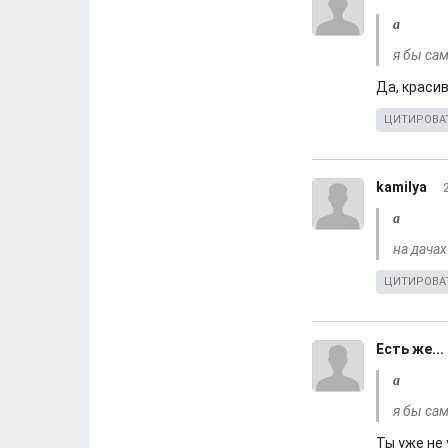
а
я бы сам
Да, красив
ЦИТИРОВА
kamilya
а
на дачах
ЦИТИРОВА
Есть же...
а
я бы сам
Ты уже не 