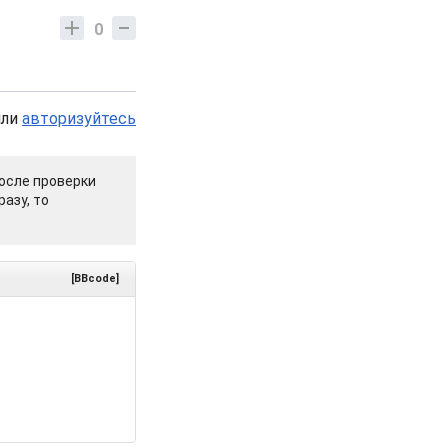
0
или
авторизуйтесь
осле проверки
азу, то
[BBcode]