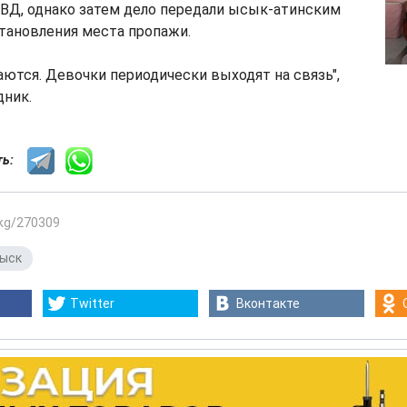
ВД, однако затем дело передали ысык-атинским
становления места пропажи.
ются. Девочки периодически выходят на связь",
дник.
сть:
.kg/270309
ыск
Twitter
Вконтакте