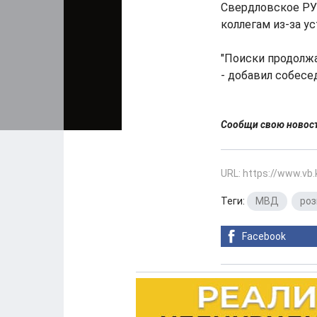
Свердловское РУ
коллегам из-за у
"Поиски продолжа
- добавил собесе
Сообщи свою ново
URL: https://www.vb
Теги:
МВД
,
роз
Facebook