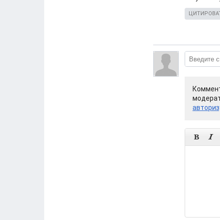
ЦИТИРОВА
Коммент
модерат
авториз

