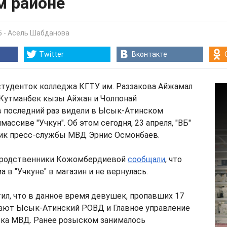
м районе
5
-
Асель Шабданова
Twitter
Вконтакте
студенток колледжа КГТУ им. Раззакова Айжамал
Кутманбек кызы Айжан и Чолпонай
в последний раз видели в Ысык-Атинском
лмассиве "Учкун". Об этом сегодня, 23 апреля, "ВБ"
ик пресс-службы МВД Эрнис Осмонбаев.
 родственники Кожомбердиевой
сообщали
, что
 в "Учкуне" в магазин и не вернулась.
л, что в данное время девушек, пропавших 17
вают Ысык-Атинский РОВД и Главное управление
ска МВД. Ранее розыском занималось