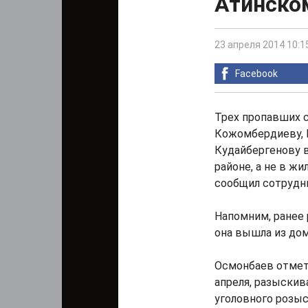
Атинско
23 апреля 2014 10:1
Facebook
Трех пропавших 
Кожомбердиеву, 
Кудайбергенову 
районе, а не в жи
сообщил сотрудн
Напомним, ранее
она вышла из дома
Осмонбаев отмети
апреля, разыски
уголовного розы