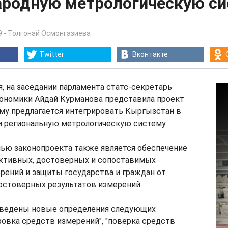
родную метрологическую си
9
-
Толгонай Осмонгазиева
Twitter
Вконтакте
ля, на заседании парламента статс-секретарь
ономики Айдай Курманова представила проект
ому предлагается интегрировать Кыргызстан в
 региональную метрологическую систему.
лью законопроекта также является обеспечение
ективных, достоверных и сопоставимых
рений и защиты государства и граждан от
остоверных результатов измерений.
введены новые определения следующих
ровка средств измерений", "поверка средств