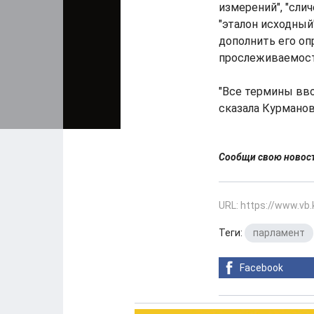
измерений", "слич
"эталон исходный
дополнить его оп
прослеживаемость
"Все термины вво
сказала Курманов
Сообщи свою ново
URL: https://www.vb
Теги:
парламент
Facebook