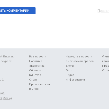
Прави
ий Бишкек"
Все новости
Народные новости
Фин
ресурсах
Политика
Кыргызская пресса
грам
Экономика
Блоги
Прав
Общество
Фото
Спра
Культура
Видео
 2.
Спорт
Инфографика
Происшествия
В мире
-03.
48k@vb.kg