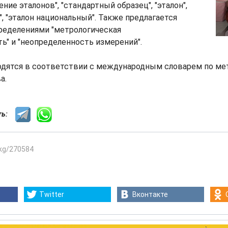
ение эталонов", "стандартный образец", "эталон",
", "эталон национальный". Также предлагается
ределениями "метрологическая
" и "неопределенность измерений".
дятся в соответствии с международным словарем по метр
а.
сть:
.kg/270584
Twitter
Вконтакте