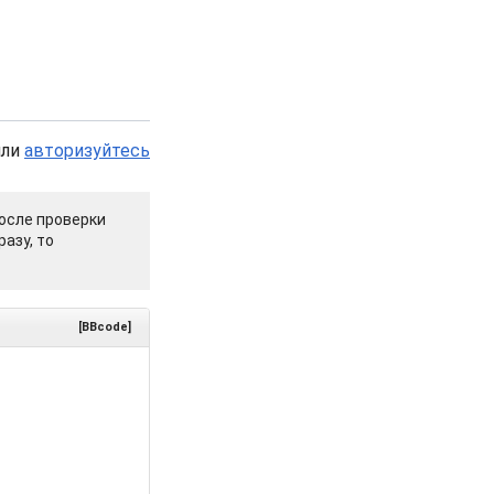
или
авторизуйтесь
осле проверки
азу, то
[BBcode]