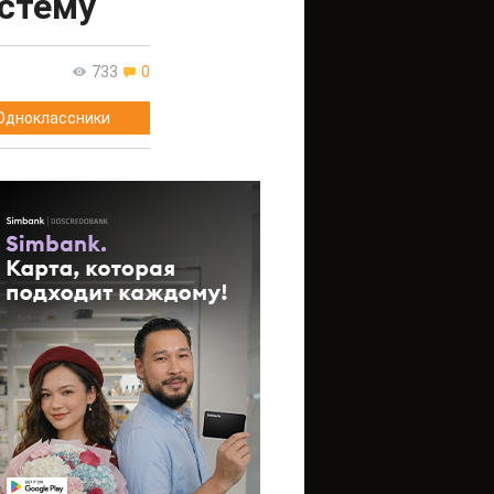
стему
733
0
Одноклассники