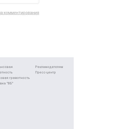
ла комментирования
ансовая
Рекламодателям
отность
Пресс-центр
овая грамотность
вка "ВБ"