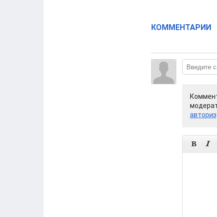
КОММЕНТАРИИ
Коммент
модерат
авториз

