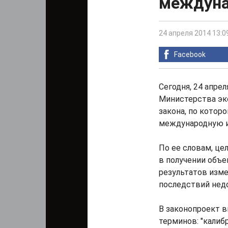
междуна
24 апреля 2014 13:0
Facebook
Сегодня, 24 апре
Министерства эк
закона, по котор
международную и
По ее словам, це
в получении объ
результатов изме
последствий нед
В законопроект 
терминов: "калиб