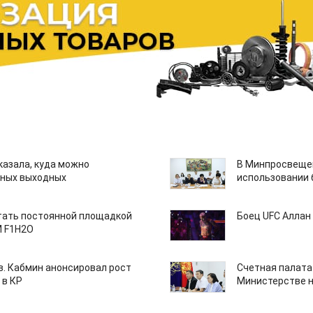
казала, куда можно
В Минпросвещен
нных выходных
использовании
тать постоянной площадкой
Боец UFC Аллан 
M F1H2O
ов. Кабмин анонсировал рост
Счетная палата
 в КР
Министерстве н