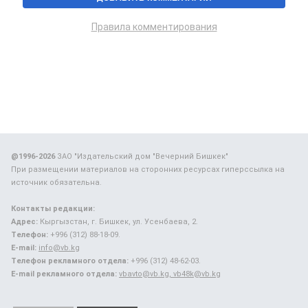
Правила комментирования
@1996-2026
ЗАО "Издательский дом "Вечерний Бишкек"
При размещении материалов на сторонних ресурсах гиперссылка на
источник обязательна.
Контакты редакции:
Адрес:
Кыргызстан, г. Бишкек, ул. Усенбаева, 2.
Телефон:
+996 (312) 88-18-09.
E-mail:
info@vb.kg
Телефон рекламного отдела:
+996 (312) 48-62-03.
E-mail рекламного отдела:
vbavto@vb.kg, vb48k@vb.kg