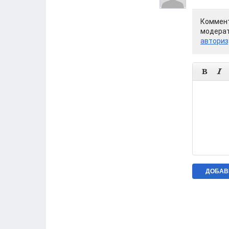
Коммент
модерат
авториз

