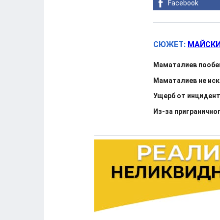
Facebook
СЮЖЕТ:
МАЙСКИ
Маматалиев пообе
Маматалиев не иск
Ущерб от инцидент
Из-за пригранично