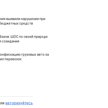
ия выявили нарушения при
 бюджетных средств
азов: ШОС по своей природе
я созидания
конфискацию грузовых авто за
ил перевозок
или
авторизуйтесь