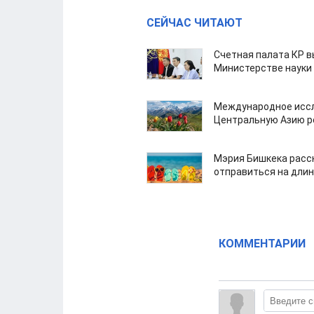
СЕЙЧАС ЧИТАЮТ
Счетная палата КР в
Министерстве науки
Международное иссл
Центральную Азию р
Мэрия Бишкека расс
отправиться на дли
КОММЕНТАРИИ