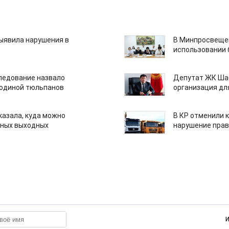
ыявила нарушения в
В Минпросвещен
использовании
едование назвало
Депутат ЖК Шаб
одиной тюльпанов
организация дл
казала, куда можно
В КР отменили 
нных выходных
нарушение прав