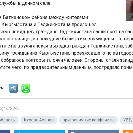
службы в данном селе.
 в Баткенском районе между жителями
л Кыргызстана и Таджикистана произошел
вам очевидцев, граждане Таджикистана пасли скот на па
оло границы, и последние были этим возмущены. По вер
та стала хулиганская выходка граждан Таджикистана, за
ину гражданина Кыргызстана, проезжавшего по автодоро
 собралось полторы тысячи человек. Стороны стали закид
ьтате чего, по предварительным данным, пострадало прим
сть:
.kg/272343
область
,
Курсан Асанов
,
приграничные конфликты
,
УВД