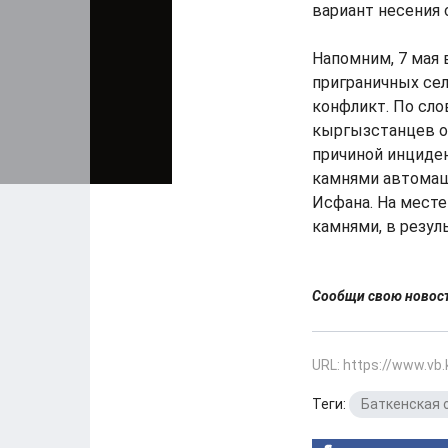
вариант несения 
Напомним, 7 мая
приграничных се
конфликт. По сло
кыргызстанцев ок
причиной инциден
камнями автомаш
Исфана. На месте
камнями, в резул
Сообщи свою ново
URL: https://www.vb
Теги:
Баткенская 