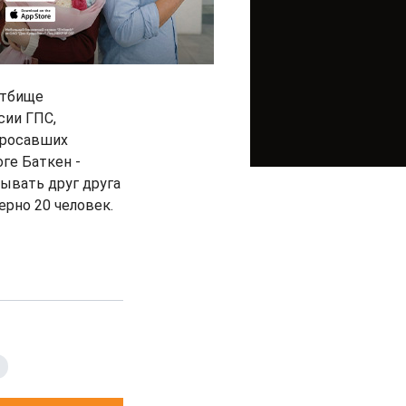
стбище
сии ГПС,
бросавших
ге Баткен -
ывать друг друга
ерно 20 человек.