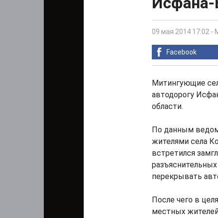
Исфана-
09 мая 2014 17:02
-
Facebook
Митингующие сел
автодорогу Исфа
области.
По данным ведомс
жителями села К
встретился замг
разъяснительных 
перекрывать авт
После чего в цел
местных жителей