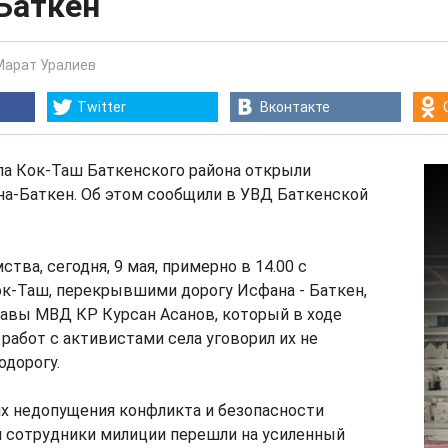
Баткен
Марат Уралиев
Twitter
Вконтакте
а Кок-Таш Баткенского района открыли
на-Баткен. Об этом сообщили в УВД Баткенской
тва, сегодня, 9 мая, примерно в 14.00 с
ок-Таш, перекрывшими дорогу Исфана - Баткен,
лавы МВД КР Курсан Асанов, который в ходе
работ с активистами села уговорил их не
одорогу.
ях недопущения конфликта и безопасности
 сотрудники милиции перешли на усиленный