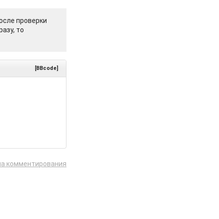
осле проверки
азу, то
[BBcode]
ла комментирования