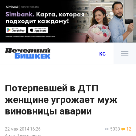
KG
Потерпевшей в ДТП
женщине угрожает муж
виновницы аварии
22 мая 2014 16:26
5038
12
Аида Джумашева