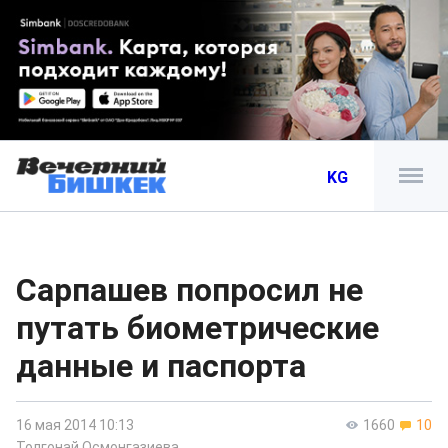
KG
Сарпашев попросил не
путать биометрические
данные и паспорта
16 мая 2014 10:13
1660
10
Толгонай Осмонгазиева