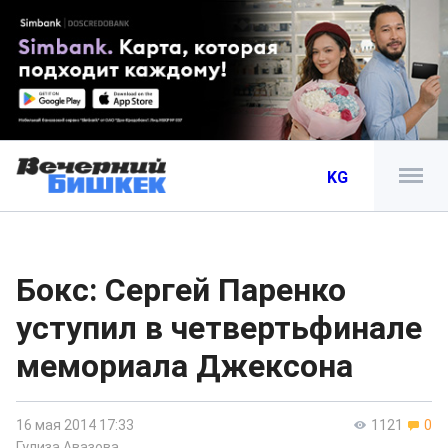
KG
Бокс: Сергей Паренко
уступил в четвертьфинале
мемориала Джексона
16 мая 2014 17:33
1121
0
Гулиза Авазова