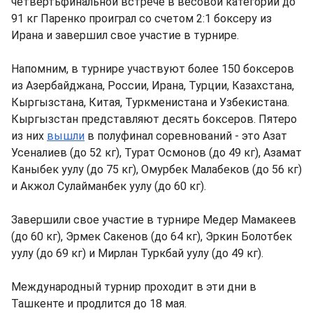
четвертьфинальной встрече в весовой категории до
91 кг Паренко проиграл со счетом 2:1 боксеру из
Ирана и завершил свое участие в турнире.
Напомним, в турнире участвуют более 150 боксеров
из Азербайджана, России, Ирана, Турции, Казахстана,
Кыргызстана, Китая, Туркменистана и Узбекистана.
Кыргызстан представляют десять боксеров. Пятеро
из них
вышли
в полуфинал соревнований - это Азат
Усеналиев (до 52 кг), Турат Осмонов (до 49 кг), Азамат
Каныбек уулу (до 75 кг), Омурбек Малабеков (до 56 кг)
и Акжол Сулайманбек уулу (до 60 кг).
Завершили свое участие в турнире Медер Мамакеев
(до 60 кг), Эрмек Сакенов (до 64 кг), Эркин Болотбек
уулу (до 69 кг) и Мирлан Туркбай уулу (до 49 кг).
Международный турнир проходит в эти дни в
Ташкенте и продлится до 18 мая.