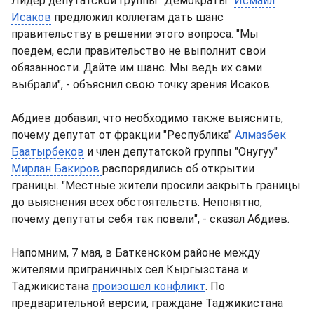
Лидер депутатской группы "Демократы"
Исмаил
Исаков
предложил коллегам дать шанс
правительству в решении этого вопроса. "Мы
поедем, если правительство не выполнит свои
обязанности. Дайте им шанс. Мы ведь их сами
выбрали", - объяснил свою точку зрения Исаков.
Абдиев добавил, что необходимо также выяснить,
почему депутат от фракции "Республика"
Алмазбек
Баатырбеков
и член депутатской группы "Онугуу"
Мирлан Бакиров
распорядились об открытии
границы. "Местные жители просили закрыть границы
до выяснения всех обстоятельств. Непонятно,
почему депутаты себя так повели", - сказал Абдиев.
Напомним, 7 мая, в Баткенском районе между
жителями приграничных сел Кыргызстана и
Таджикистана
произошел конфликт
. По
предварительной версии, граждане Таджикистана