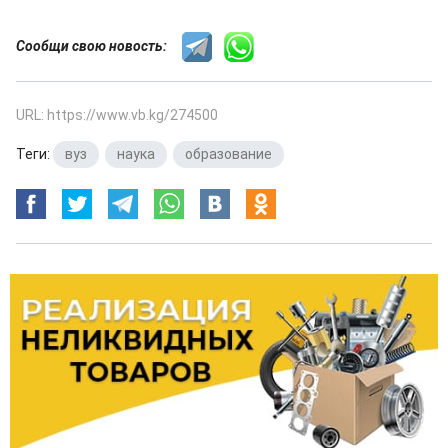
Сообщи свою новость:
URL: https://www.vb.kg/274500
Теги:
вуз
,
наука
,
образование