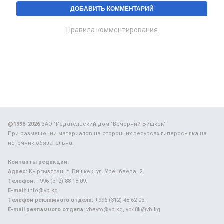
Правила комментирования
@1996-2026
ЗАО "Издательский дом "Вечерний Бишкек"
При размещении материалов на сторонних ресурсах гиперссылка на
источник обязательна.
Контакты редакции:
Адрес:
Кыргызстан, г. Бишкек, ул. Усенбаева, 2.
Телефон:
+996 (312) 88-18-09.
E-mail:
info@vb.kg
Телефон рекламного отдела:
+996 (312) 48-62-03.
E-mail рекламного отдела:
vbavto@vb.kg, vb48k@vb.kg