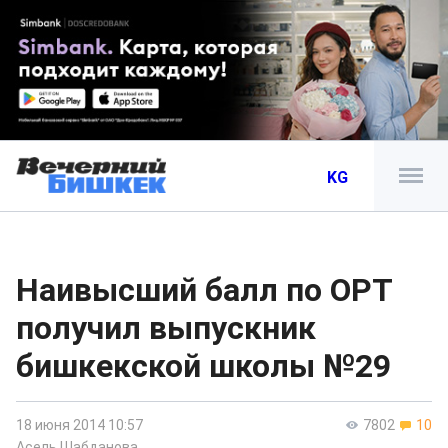
KG
Наивысший балл по ОРТ
получил выпускник
бишкекской школы №29
18 июня 2014 10:57
7802
10
Асель Шабданова