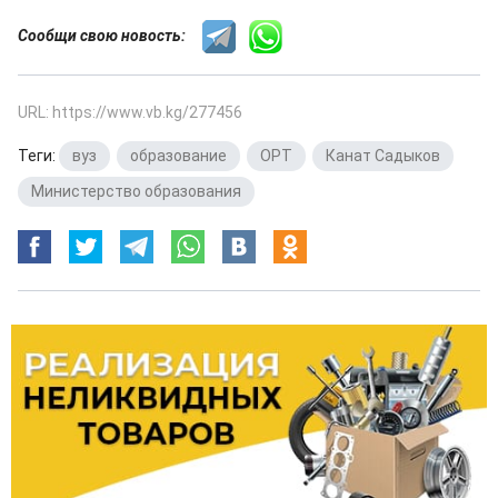
Сообщи свою новость:
URL: https://www.vb.kg/277456
Теги:
вуз
,
образование
,
ОРТ
,
Канат Садыков
,
Министерство образования