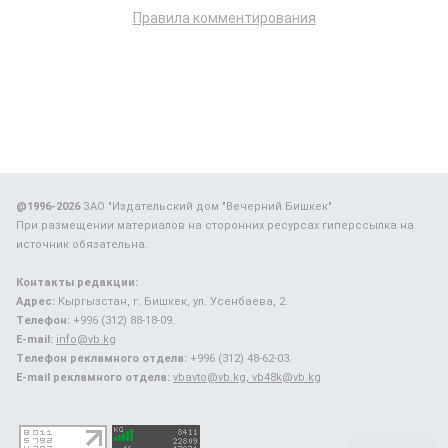
Правила комментирования
@1996-2026
ЗАО "Издательский дом "Вечерний Бишкек"
При размещении материалов на сторонних ресурсах гиперссылка на
источник обязательна.
Контакты редакции:
Адрес:
Кыргызстан, г. Бишкек, ул. Усенбаева, 2.
Телефон:
+996 (312) 88-18-09.
E-mail:
info@vb.kg
Телефон рекламного отдела:
+996 (312) 48-62-03.
E-mail рекламного отдела:
vbavto@vb.kg, vb48k@vb.kg