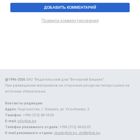
Правила комментирования
@1996-2026
ЗАО "Издательский дом "Вечерний Бишкек"
При размещении материалов на сторонних ресурсах гиперссылка на
источник обязательна.
Контакты редакции:
Адрес:
Кыргызстан, г. Бишкек, ул. Усенбаева, 2.
Телефон:
+996 (312) 88-18-09.
E-mail:
info@vb.kg
Телефон рекламного отдела:
+996 (312) 48-62-03.
E-mail рекламного отдела:
vbavto@vb.kg, vb48k@vb.kg