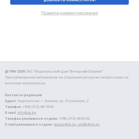
Правила комментирования
@1996-2026
ЗАО "Издательский дом "Вечерний Бишкек"
При размещении материалов на сторонних ресурсах гиперссылка на
источник обязательна.
Контакты редакции:
Адрес:
Кыргызстан, г. Бишкек, ул. Усенбаева, 2.
Телефон:
+996 (312) 88-18-09.
E-mail:
info@vb.kg
Телефон рекламного отдела:
+996 (312) 48-62-03.
E-mail рекламного отдела:
vbavto@vb.kg, vb48k@vb.kg