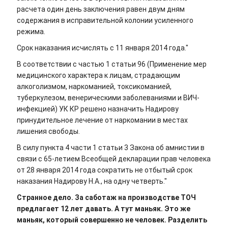
расчета один день заключения равен двум дням
содержания в исправительной колонии усиленного
режима.
Срок наказания исчислять с 11 января 2014 года."
В соответствии с частью 1 статьи 96 (Применение мер
медицинского характера к лицам, страдающим
алкоголизмом, наркоманией, токсикоманией,
туберкулезом, венерическими заболеваниями и ВИЧ-
инфекцией) УК КР решено назначить Надирову
принудительное лечение от наркомании в местах
лишения свободы.
В силу пункта 4 части 1 статьи 3 Закона об амнистии в
связи с 65-летием Всеобщей декларации прав человека
от 28 января 2014 года сократить не отбытый срок
наказания Надирову Н.А., на одну четверть."
Странное дело. За саботаж на производстве ТОЧ
предлагает 12 лет давать. А тут маньяк. Это же
маньяк, который совершенно не человек. Разделить