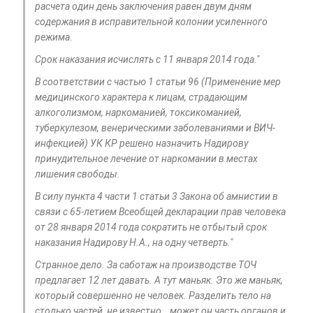
расчета один день заключения равен двум дням
содержания в исправительной колонии усиленного
режима.
Срок наказания исчислять с 11 января 2014 года."
В соответствии с частью 1 статьи 96 (Применение мер
медицинского характера к лицам, страдающим
алкоголизмом, наркоманией, токсикоманией,
туберкулезом, венерическими заболеваниями и ВИЧ-
инфекцией) УК КР решено назначить Надирову
принудительное лечение от наркомании в местах
лишения свободы.
В силу пункта 4 части 1 статьи 3 Закона об амнистии в
связи с 65-летием Всеобщей декларации прав человека
от 28 января 2014 года сократить не отбытый срок
наказания Надирову Н.А., на одну четверть."
Странное дело. За саботаж на производстве ТОЧ
предлагает 12 лет давать. А тут маньяк. Это же маньяк,
который совершенно не человек. Разделить тело на
столько частей, не известно...может он часть органов и