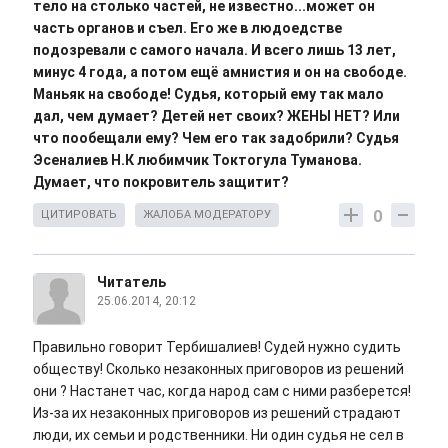
тело на столько частей, не известно...может он
часть органов и съел. Его же в людоедстве
подозревали с самого начала. И всего лишь 13 лет,
минус 4 года, а потом ещё амнистия и он на свободе.
Маньяк на свободе! Судья, который ему так мало
дал, чем думает? Детей нет своих? ЖЕНЫ НЕТ? Или
что пообещали ему? Чем его так задобрили? Судья
Эсеналиев Н.К любимчик Токтогула Туманова.
Думает, что покровитель защитит?
0
ЦИТИРОВАТЬ
ЖАЛОБА МОДЕРАТОРУ
Читатель
25.06.2014, 20:12
Правильно говорит Тербишалиев! Судей нужно судить
обществу! Сколько незаконных приговоров из решений
они ? Настанет час, когда народ сам с ними разберется!
Из-за их незаконных приговоров из решений страдают
люди, их семьи и родственники. Ни один судья не сел в