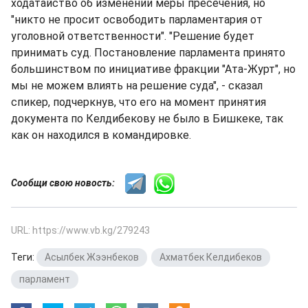
ходатайство об изменении меры пресечения, но
"никто не просит освободить парламентария от
уголовной ответственности". "Решение будет
принимать суд. Постановление парламента принято
большинством по инициативе фракции "Ата-Журт", но
мы не можем влиять на решение суда", - сказал
спикер, подчеркнув, что его на момент принятия
документа по Келдибекову не было в Бишкеке, так
как он находился в командировке.
Сообщи свою новость:
URL: https://www.vb.kg/279243
Теги:
Асылбек Жээнбеков
,
Ахматбек Келдибеков
,
парламент