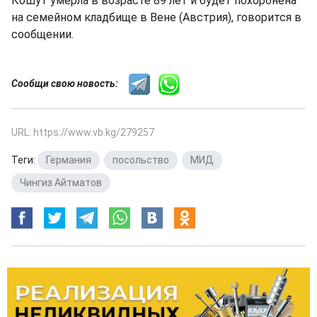
Кошут умерла в возрасте 89 лет и будет похоронена
на семейном кладбище в Вене (Австрия), говорится в
сообщении.
Сообщи свою новость:
URL: https://www.vb.kg/279257
Теги:
Германия
,
посольство
,
МИД
,
Чингиз Айтматов