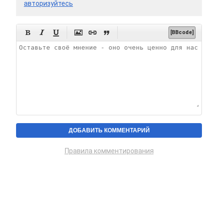
авторизуйтесь






[BBcode]
Правила комментирования