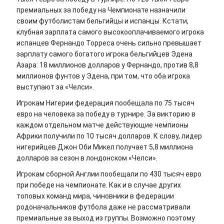
премиальных за победу на Чемпионате назначили
своим футболистам бельгийцы и испанцы. Кстати,
клубная зарплата самого высокооплачиваемого игрока
испанцев Фернандо Торреса очень сильно превышает
зарплату самого богатого игрока бельгийцев Эдена
Азара: 18 миллионов долларов у Фернандо, против 8,8
миллионов фунтов у Эдена, при том, что оба игрока
выступают за «Челси».
Игрокам Нигерии федерация пообещала по 75 тысяч
евро на человека за победу в турнире. За викторию в
каждом отдельном матче действующие чемпионы
Африки получили по 10 тысяч долларов. К слову, лидер
нигерийцев Джон Оби Микел получает 5,8 миллиона
долларов за сезон в лондонском «Челси».
Игрокам сборной Англии пообещали по 430 тысяч евро
при победе на чемпионате. Как и в случае других
топовых команд мира, чиновники в федерации
родоначальников футбола даже не рассматривали
премиальные за выход из группы. Возможно поэтому