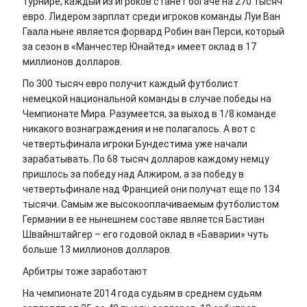
турнире, каждый из игроков станет богаче на 270 тысяч
евро. Лидером зарплат среди игроков команды Луи Ван
Гаала ныне является форвард Робин ван Перси, который
за сезон в «Манчестер Юнайтед» имеет оклад в 17
миллионов долларов.
По 300 тысяч евро получит каждый футболист
немецкой национальной команды в случае победы на
Чемпионате Мира. Разумеется, за выход в 1/8 команде
никакого вознаграждения и не полагалось. А вот с
четвертьфинала игроки Бундестима уже начали
зарабатывать. По 68 тысяч долларов каждому немцу
пришлось за победу над Алжиром, а за победу в
четвертьфинале над Францией они получат еще по 134
тысячи. Самым же высокооплачиваемым футболистом
Германии в ее нынешнем составе является Бастиан
Швайнштайгер – его годовой оклад в «Баварии» чуть
больше 13 миллионов долларов.
Арбитры тоже заработают
На чемпионате 2014 года судьям в среднем судьям