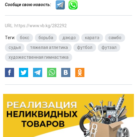
Сообщи свою новость:
URL: https://www.vb.kg/282292
Теги:
бокс
,
борьба
,
дзюдо
,
каратэ
,
самбо
,
судья
,
тяжелая атлетика
,
футбол
,
футзал
,
художественная гимнастика