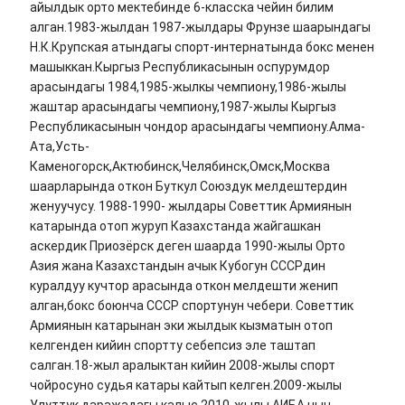
айылдык орто мектебинде 6-класска чейин билим
алган.1983-жылдан 1987-жылдары Фрунзе шаарындагы
Н.К.Крупская атындагы спорт-интернатында бокс менен
машыккан.Кыргыз Республикасынын оспурумдор
арасындагы 1984,1985-жылкы чемпиону,1986-жылы
жаштар арасындагы чемпиону,1987-жылы Кыргыз
Республикасынын чондор арасындагы чемпиону.Алма-
Ата,Усть-
Каменогорск,Актюбинск,Челябинск,Омск,Москва
шаарларында откон Буткул Союздук мелдештердин
женуучусу. 1988-1990- жылдары Советтик Армиянын
катарында отоп журуп Казахстанда жайгашкан
аскердик Приозёрск деген шаарда 1990-жылы Орто
Азия жана Казахстандын ачык Кубогун СССРдин
куралдуу кучтор арасында откон мелдешти женип
алган,бокс боюнча СССР спортунун чебери. Советтик
Армиянын катарынан эки жылдык кызматын отоп
келгенден кийин спортту себепсиз эле таштап
салган.18-жыл аралыктан кийин 2008-жылы спорт
чойросуно судья катары кайтып келген.2009-жылы