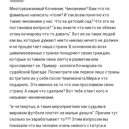
Многоуважаемый Кочевник. Чиновники? Вам что по
фамильно написать чтоли? И так всем понятно кто
такие чиновники у нас. Что за детский сад? Что это за
постановка вопроса? "а вы знаете что никто не обязан
этоиу кочкарову что то давать". Вот из за таких людей
как вы, которые думают никто никому ничего не должен
и не процветает наша страна. В основном во всех
цивилизованных странах поощряют своих граждан,
которые оставили свою лепту в развитии или
прославляет ее. Пример - коллеги Кочкарова по
судейской бригаде. Посмотрите как первое лицо страны
встретило их у себя после Чемпионата Мира и что
подарило. Это именно за то что они прославили свою
страну. А наши что сделали? Вот тебе ответ кого я
называю чиновниками.
"в-четвертых, в таких мероприятиях как судьям в
мировом футболе платят не малые деньги". Причем тут
сколько он зарабатывает то??? Этим вопросом вы
показали что вы человек очень низкого статуса и