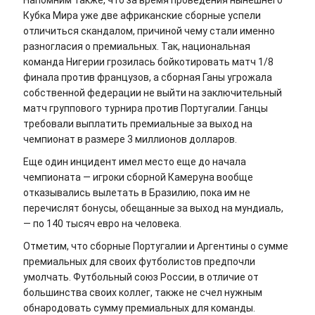
Напомним также, что за время проведения нынешнего
Кубка Мира уже две африканские сборные успели
отличиться скандалом, причиной чему стали именно
разногласия о премиальных. Так, национальная
команда Нигерии грозилась бойкотировать матч 1/8
финала против французов, а сборная Ганы угрожала
собственной федерации не выйти на заключительный
матч группового турнира против Португалии. Ганцы
требовали выплатить премиальные за выход на
чемпионат в размере 3 миллионов долларов.
Еще один инцидент имел место еще до начала
чемпионата — игроки сборной Камеруна вообще
отказывались вылетать в Бразилию, пока им не
перечислят бонусы, обещанные за выход на мундиаль,
— по 140 тысяч евро на человека.
Отметим, что сборные Португалии и Аргентины о сумме
премиальных для своих футболистов предпочли
умолчать. Футбольный союз России, в отличие от
большинства своих коллег, также не счел нужным
обнародовать сумму премиальных для команды.