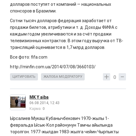
долларов поступят от компаний — национальных
спонсоров в Бразилии.
Сотни тысяч долларов федерация заработает от
продажи билетов, атрибутики и т. д. Доходы ФИФА с
каждым годом увеличиваются и за счёт продажи
телевизионных контрактов. В этом году выручка от ТВ-
трансляций оценивается в 1,7 млрд долларов.
Все фото: fifa.com
http://minfin.com.ua/2014/07/08/3660103/
0
ЦИТИРОВАТЬ
ЖАЛОБА МОДЕРАТОРУ
MK Y aiba
06.08.2014, 12:43
Карма:
0
Ырсалиев Мукаш Кубанычбекович 1970-жылы 1-
февральда Ысык-Кол районунун Тамчы айылында
торолгон. 1977-жылдан 1983-жылга чейин Чырпыкты