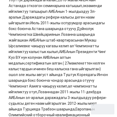
Улуттук даражадагы калыс,2010-жылы АИБА нын
Астанада откозгон семинарына катышып,экзаменди
ийгиликтуу тапшырып АИБАнын 1-жылдыздуу Эл-
аралык Даражадагы рефери-калысы деген наам
ыйгарылган.Июль 2011-жылы оспурумдор арасындагы
бокс боюнча Астана шаарында отуучу Дуйнолук
Чемпионатка Швейцариянын Лозанна шаарында
жайгашкан АИБАНын штаб-квартирасынан Мукаш
Ырсалиевке чакыруу кагазы келип ал Чемпионатты
ийгиликтуу калыстык кылып,АИБАнын Президенти Чинг
Куо ВУ нун колунан АИВАнын алтын
медалын,сертификатын алган.( 27мамлекеттен келген
калыстардын ичинен беш калыска гана ыйгарылган)
ошол эле жылы август айында Туштук Кореядагы Инчон
шаарында бокс боюнча чондор арасында отуучу
Чемпионат Азияга чакыруу келип,ал чемпионатты
ийгиликтуу отуп,Лозаннадан 2011-жылы 11-декбрда
АИБАнын эл-аралык даражадагы 3-жылдыздуу рефери-
судьясы деген наам ыйгарылган. 2012-жылы март
айында Турцияда Трабзон шаарында,Европанын
Олимпийский отборочный квалификационный