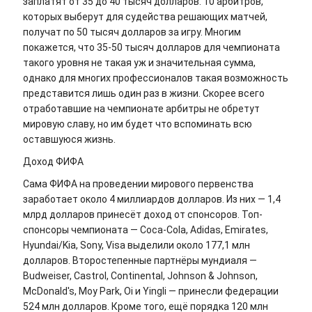
заплатят от 35 до 40 тысяч долларов. 10 арбитров,
которых выберут для судейства решающих матчей,
получат по 50 тысяч долларов за игру. Многим
покажется, что 35-50 тысяч долларов для чемпионата
такого уровня не такая уж и значительная сумма,
однако для многих профессионалов такая возможность
представится лишь один раз в жизни. Скорее всего
отработавшие на чемпионате арбитры не обретут
мировую славу, но им будет что вспоминать всю
оставшуюся жизнь.
Доход ФИФА
Сама ФИФА на проведении мирового первенства
заработает около 4 миллиардов долларов. Из них — 1,4
млрд долларов принесёт доход от спонсоров. Топ-
спонсоры чемпионата — Coca-Cola, Adidas, Emirates,
Hyundai/Kia, Sony, Visa выделили около 177,1 млн
долларов. Второстепенные партнёры мундиаля —
Budweiser, Castrol, Continental, Johnson & Johnson,
McDonald's, Moy Park, Oi и Yingli — принесли федерации
524 млн долларов. Кроме того, ещё порядка 120 млн