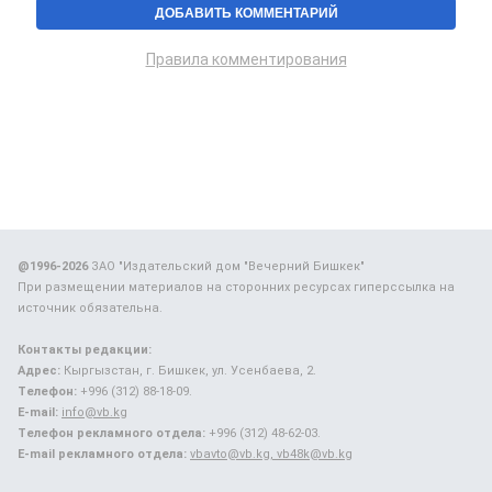
Правила комментирования
@1996-2026
ЗАО "Издательский дом "Вечерний Бишкек"
При размещении материалов на сторонних ресурсах гиперссылка на
источник обязательна.
Контакты редакции:
Адрес:
Кыргызстан, г. Бишкек, ул. Усенбаева, 2.
Телефон:
+996 (312) 88-18-09.
E-mail:
info@vb.kg
Телефон рекламного отдела:
+996 (312) 48-62-03.
E-mail рекламного отдела:
vbavto@vb.kg, vb48k@vb.kg