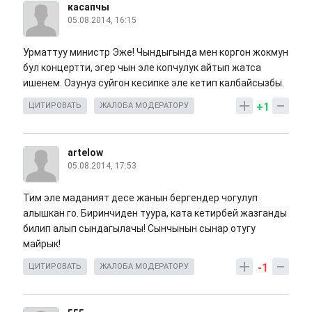
касапчы
05.08.2014, 16:15
Урматтуу министр Эже! Чындыгында мен коргон жокмун
бул концертти, эгер чын эле копчулук айтып жатса
ишенем. Озунуз суйгон кесипке эле кетип калбайсызбы.
+1
ЦИТИРОВАТЬ
ЖАЛОБА МОДЕРАТОРУ
artelow
05.08.2014, 17:53
Тим эле маданият десе жанын бергендер чогулуп
алышкан го. Биринчиден туура, ката кетирбей жазганды
билип алып сындагылачы! Сынчынын сынар отугу
майрык!
-1
ЦИТИРОВАТЬ
ЖАЛОБА МОДЕРАТОРУ