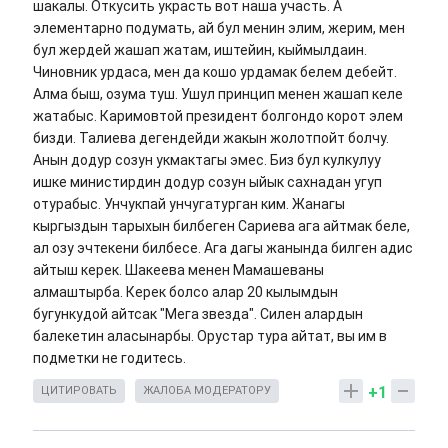
шакалы. Откусить украсть вот наша участь. А
элементарно подумать, ай бул менин элим, жерим, мен
бул жердей жашап жатам, иштейин, кыймылдаин.
Чиновник урдаса, мен да кошо урдамак белем дебейт.
Алма быш, озума туш. Ушул принцип менен жашап келе
жатабыс. Каримовтой президент болгондо корот элем
бизди. Талиева дегендейди жакын жолотпойт болчу.
Анын додур созун укмактагы эмес. Биз бул кулкулуу
ишке министирдин додур созун ыйык сахнадан угуп
отурабыс. Унчукпай унчугатурган ким. Жанагы
кыргыздын тарыхын билбеген Сариева ага айтмак беле,
ал озу эчтекени билбесе. Ага дагы жанында билген адис
айтыш керек. Шакеева менен Мамашеваны
алмаштырба. Керек болсо алар 20 кылымдын
бугункудой айтсак "Мега звезда". Силен алардын
балекетин аласынарбы. Орустар тура айтат, вы им в
подметки не годитесь.
+1
ЦИТИРОВАТЬ
ЖАЛОБА МОДЕРАТОРУ