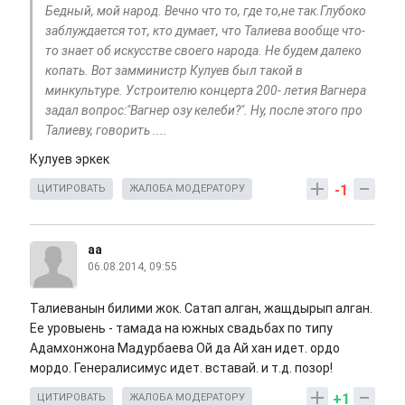
Бедный, мой народ. Вечно что то, где то,не так.Глубоко
заблуждается тот, кто думает, что Талиева вообще что-
то знает об искусстве своего народа. Не будем далеко
копать. Вот замминистр Кулуев был такой в
минкультуре. Устроителю концерта 200- летия Вагнера
задал вопрос:"Вагнер озу келеби?". Ну, после этого про
Талиеву, говорить ....
Кулуев эркек
-1
ЦИТИРОВАТЬ
ЖАЛОБА МОДЕРАТОРУ
аа
06.08.2014, 09:55
Талиеванын билими жок. Сатап алган, жащдырып алган.
Ее уровыень - тамада на южных свадьбах по типу
Адамхонжона Мадурбаева Ой да Ай хан идет. ордо
мордо. Генералисимус идет. вставай. и т.д. позор!
+1
ЦИТИРОВАТЬ
ЖАЛОБА МОДЕРАТОРУ