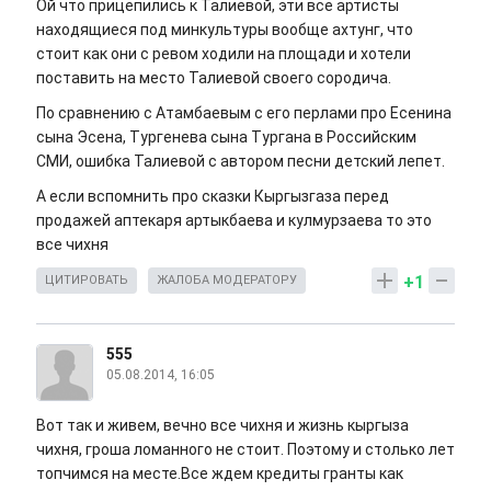
Ой что прицепились к Талиевой, эти все артисты
находящиеся под минкультуры вообще ахтунг, что
стоит как они с ревом ходили на площади и хотели
поставить на место Талиевой своего сородича.
По сравнению с Атамбаевым с его перлами про Есенина
сына Эсена, Тургенева сына Тургана в Российским
СМИ, ошибка Талиевой с автором песни детский лепет.
А если вспомнить про сказки Кыргызгаза перед
продажей аптекаря артыкбаева и кулмурзаева то это
все чихня
+1
ЦИТИРОВАТЬ
ЖАЛОБА МОДЕРАТОРУ
555
05.08.2014, 16:05
Вот так и живем, вечно все чихня и жизнь кыргыза
чихня, гроша ломанного не стоит. Поэтому и столько лет
топчимся на месте.Все ждем кредиты гранты как