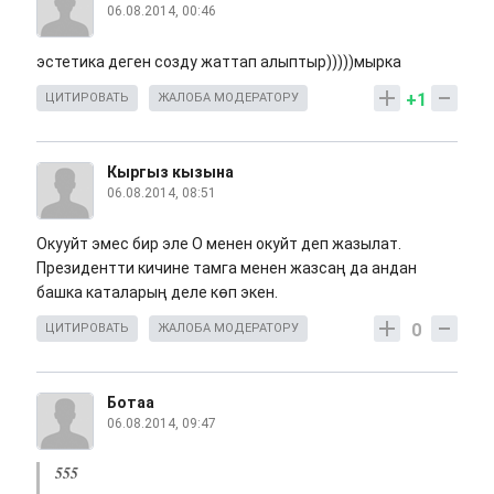
06.08.2014, 00:46
эстетика деген созду жаттап алыптыр)))))мырка
+1
ЦИТИРОВАТЬ
ЖАЛОБА МОДЕРАТОРУ
Кыргыз кызына
06.08.2014, 08:51
Окууйт эмес бир эле О менен окуйт деп жазылат.
Президентти кичине тамга менен жазсаң да андан
башка каталарың деле көп экен.
0
ЦИТИРОВАТЬ
ЖАЛОБА МОДЕРАТОРУ
Ботаа
06.08.2014, 09:47
555