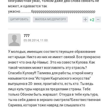
безграмотная ужас, толком даже два слова связать не
может, и одевается так
ужасно...............брррррррррррррррррррррррррррррррр
+2
ЦИТИРОВАТЬ
ЖАЛОБА МОДЕРАТОРУ
777
05.08.2014, 11:00
У молодых, имеющих соответствующее образование
нет крыши. Никто из них не имеет связей. Все прекрасно
знают что она Ар-Намыс. Это на совести Кулова. Как
такой человек может возглавлять эту отрасль?
Спасибо Кулову!!! Талиева для работы, открой книгу
называется она:"История Кыргызского искусства"
выпущена в 20- веке, проитай кто, есть кто. Ты ведь
лицо культуры народа за пределами страны. Тебе
только Обоном быть жарашат. Откуда в тебе культура,
ты на себя давно в зеркало смотрела?Безотвественная
Сариева, которая тоже навряд ли слышала кто