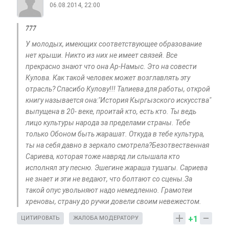
06.08.2014, 22:00
777
У молодых, имеющих соответствующее образование
нет крыши. Никто из них не имеет связей. Все
прекрасно знают что она Ар-Намыс. Это на совести
Кулова. Как такой человек может возглавлять эту
отрасль? Спасибо Кулову!!! Талиева для работы, открой
книгу называется она:"История Кыргызского искусства"
выпущена в 20- веке, проитай кто, есть кто. Ты ведь
лицо культуры народа за пределами страны. Тебе
только Обоном быть жарашат. Откуда в тебе культура,
ты на себя давно в зеркало смотрела?Безотвественная
Сариева, которая тоже навряд ли слышала кто
исполнял эту песню. Эшегине жараша тушагы. Сариева
не знает и эти не ведают, что болтают со сцены.За
такой опус увольняют надо немедленно. Грамотеи
хреновы, страну до ручки довели своим невежестом.
+1
ЦИТИРОВАТЬ
ЖАЛОБА МОДЕРАТОРУ