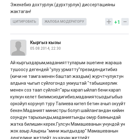
Эжекебиз дохтурлук (дурхтурлук) диссертацияны
жактаган!
+1
ЦИТИРОВАТЬ
ЖАЛОБА МОДЕРАТОРУ
Кыргыз кызы
05.08.2014, 22:30
Ай кыргыздарым,маданияттуларым эшегине жараша
тушоосу дегендей "улуу урматту"президендитибиз
(кичи не тамга менен баштап жаздым) журчтчулуктун
алдына чыгып суйлогондо укмуштай "табышкерлик
менен соз таап суйлойт"ары карап ыйлап бени карап
кулкун келет билимсиздигибиз,маданиятсыздыгыбыз
оркойуп корунуп туру Талиева китеп бетин ачып окууйт
бекен.Маданият министры болуп шайлангандан кийин
озундун тарыхынды,маданиятынды омур баянындай
жатка билишин керек.Гулсун Мамашеванын унундой ун
жок азыр.Азыркы "мини жылдыздар" Мамашеванын
денгелине жетпейт эч качан жетпейт.