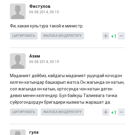
Фистулов
06.08.2014, 00:15
Фи, какая культура такой и министр.
+1
ЦИТИРОВАТЬ
ЖАЛОБА МОДЕРАТОРУ
Азим
06.08.2014, 00:19
Маданият дейбиз, кайдагы маданият ушундай кочодон
келген катындар башкарып жатса.Он жагында он катын,
сол жагында он катын, ортосунда чон катын деген
девиз менен келгендер. Бул байкуш Талиевага тачка
суйрогондордун бригадири кызматы жарашат да.
+1
ЦИТИРОВАТЬ
ЖАЛОБА МОДЕРАТОРУ
гуля