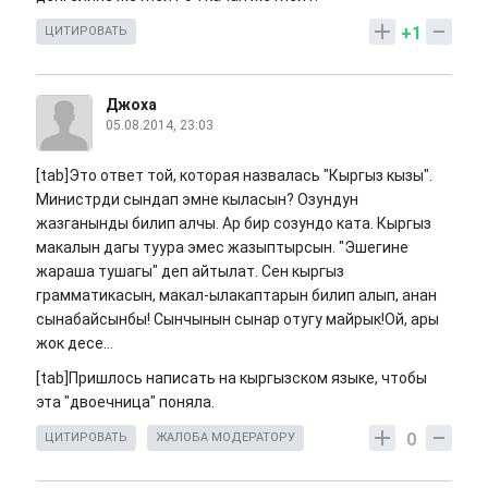
+1
ЦИТИРОВАТЬ
Джоха
05.08.2014, 23:03
[tab]Это ответ той, которая назвалась "Кыргыз кызы".
Министрди сындап эмне кыласын? Озундун
жазганынды билип алчы. Ар бир созундо ката. Кыргыз
макалын дагы туура эмес жазыптырсын. "Эшегине
жараша тушагы" деп айтылат. Сен кыргыз
грамматикасын, макал-ылакаптарын билип алып, анан
сынабайсынбы! Сынчынын сынар отугу майрык!Ой, ары
жок десе...
[tab]Пришлось написать на кыргызском языке, чтобы
эта "двоечница" поняла.
0
ЦИТИРОВАТЬ
ЖАЛОБА МОДЕРАТОРУ