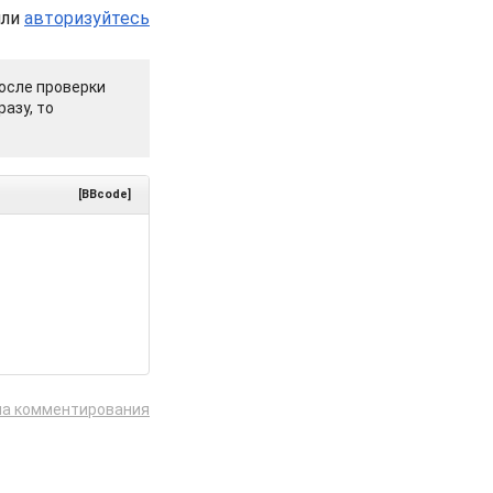
или
авторизуйтесь
осле проверки
азу, то
[BBcode]
ла комментирования