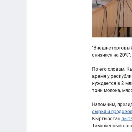
"Внешнеторговый 
снизился на 20%"
По его словам, К
время у республи
нуждается в 2 млн
тонн молока, мясо
Напомним, прези
сырья и продово
Кыргызстан
пыта
Таможенный сою