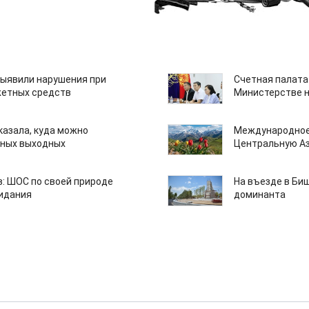
ыявили нарушения при
Счетная палата
етных средств
Министерстве н
казала, куда можно
Международное
нных выходных
Центральную А
: ШОС по своей природе
На въезде в Би
зидания
доминанта