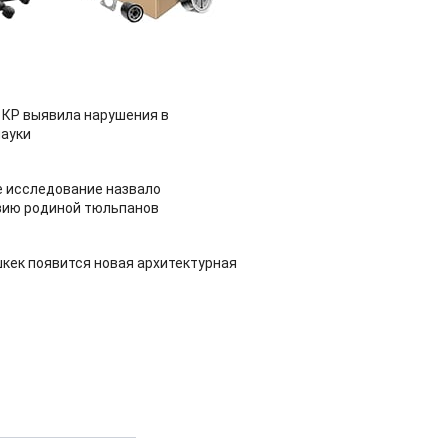
 КР выявила нарушения в
ауки
 исследование назвало
зию родиной тюльпанов
шкек появится новая архитектурная