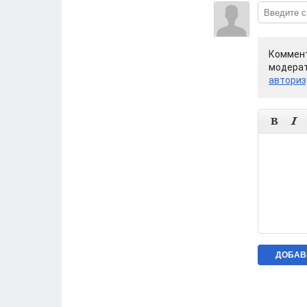
Коммент
модерат
авториз

