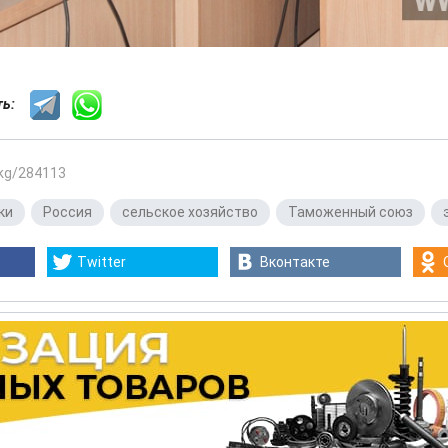
сть:
.kg/284113
ки
,
Россия
,
сельское хозяйство
,
Таможенный союз
,
Twitter
Вконтакте