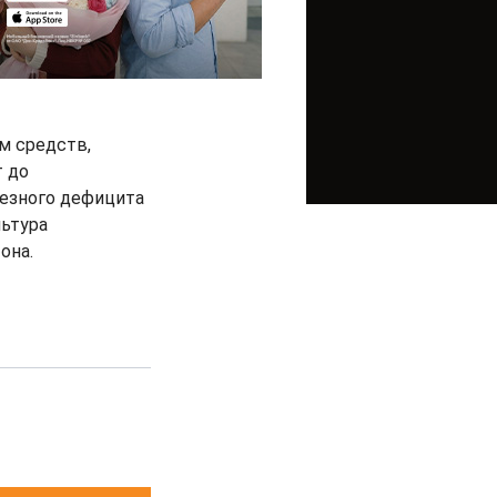
м средств,
т до
ьезного дефицита
льтура
она.