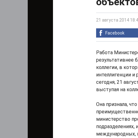
объекто
21 августа 2014 18:
Facebook
Работа Министер
результативнее 
коллегии, в кото
интеллигенции и 
сегодня, 21 авгус
выступая на колл
Она признала, чт
преимущественно
министерство пр
подразделениях, 
международных, 