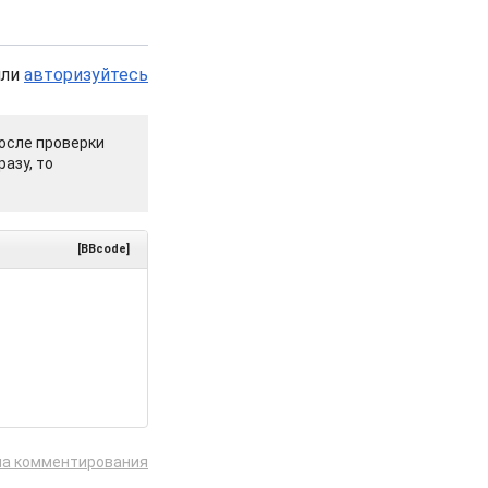
или
авторизуйтесь
осле проверки
азу, то
[BBcode]
ла комментирования