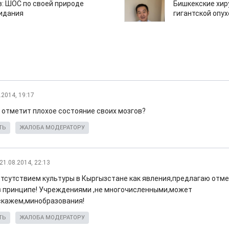
: ШОС по своей природе
Бишкекские хир
зидания
гигантской опу
.2014, 19:17
 отметит плохое состояние своих мозгов?
ТЬ
ЖАЛОБА МОДЕРАТОРУ
21.08.2014, 22:13
 отсутствием культуры в Кыргызстане как явления,предлагаю отм
в принципе! Учреждениями ,не многочисленными,может
скажем,минобразования!
ТЬ
ЖАЛОБА МОДЕРАТОРУ