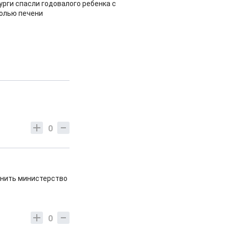
урги спасли годовалого ребенка с
холью печени
0
енить министерство
0