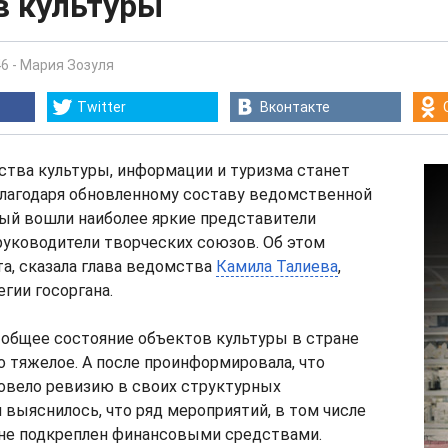
в культуры
46
-
Мария Зозуля
Twitter
Вконтакте
ства культуры, информации и туризма станет
благодаря обновленному составу ведомственной
рый вошли наиболее яркие представители
руководители творческих союзов. Об этом
та, сказала глава ведомства
Камила Талиева
,
егии госоргана.
о общее состояние объектов культуры в стране
 тяжелое. А после проинформировала, что
овело ревизию в своих структурных
и выяснилось, что ряд мероприятий, в том числе
не подкреплен финансовыми средствами.