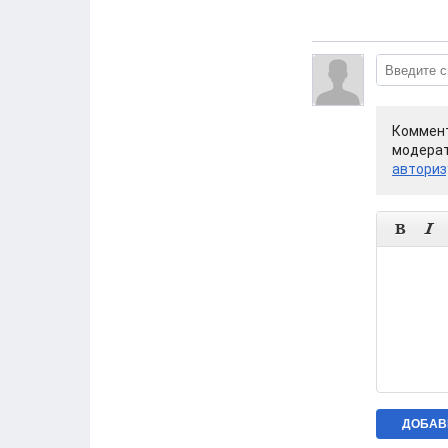
Коммент
модерат
авториз

