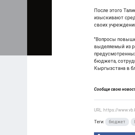
После этого Тали
изыскивают сред
своих учреждений
"Вопросы повыше
выделяемый из р
предусмотренных
бюджета, сотрудн
Кыргызстана в бл
Сообщи свою ново
URL: https://www.vb
Теги:
бюджет
,