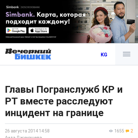
KG
Главы Погранслужб КР и
РТ вместе расследуют
инцидент на границе
26 августа 2014 14:58
1655
2
Аида Джумашева