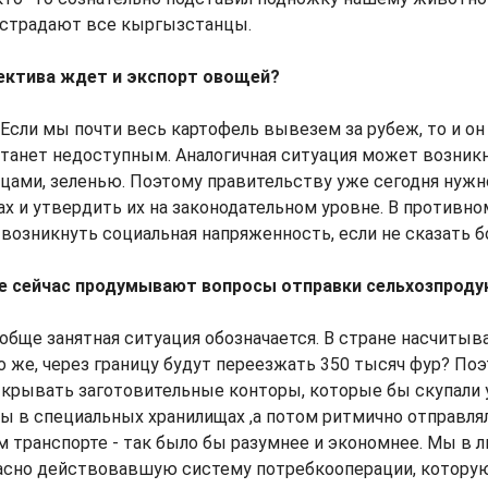
 страдают все кыргызстанцы.
пектива ждет и экспорт овощей?
. Если мы почти весь картофель вывезем за рубеж, то и он
танет недоступным. Аналогичная ситуация может возникн
цами, зеленью. Поэтому правительству уже сегодня нужн
х и утвердить их на законодательном уровне. В противно
озникнуть социальная напряженность, если не сказать б
ве сейчас продумывают вопросы отправки сельхозпроду
обще занятная ситуация обозначается. В стране насчитыв
о же, через границу будут переезжать 350 тысяч фур? По
ткрывать заготовительные конторы, которые бы скупали 
бы в специальных хранилищах ,а потом ритмично отправлял
транспорте - так было бы разумнее и экономнее. Мы в л
асно действовавшую систему потребкооперации, которую,