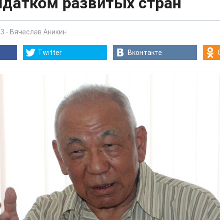
идатком развитых стран
03
-
Вячеслав Аникин
Twitter
Вконтакте