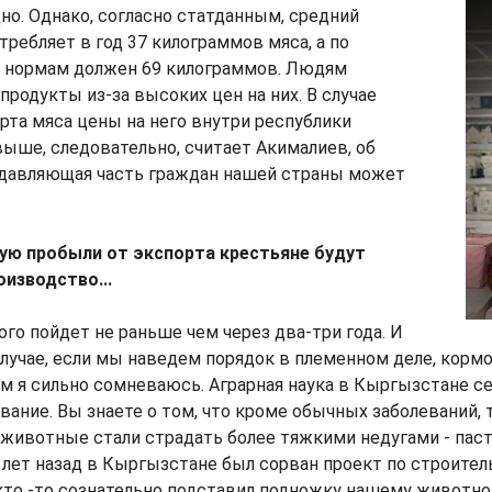
но. Однако, согласно статданным, средний
ребляет в год 37 килограммов мяса, а по
 нормам должен 69 килограммов. Людям
родукты из-за высоких цен на них. В случае
рта мяса цены на него внутри республики
ыше, следовательно, считает Акималиев, об
одавляющая часть граждан нашей страны может
нную пробыли от экспорта крестьяне будут
изводство...
ого пойдет не раньше чем через два-три года. И
случае, если мы наведем порядок в племенном деле, корм
ем я сильно сомневаюсь. Аграрная наука в Кыргызстане с
ание. Вы знаете о том, что кроме обычных заболеваний, 
, животные стали страдать более тяжкими недугами - пас
 лет назад в Кыргызстане был сорван проект по строител
кто -то сознательно подставил подножку нашему животно