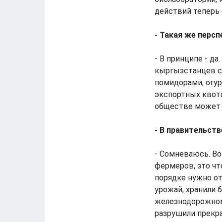
действий теперь
- Такая же перс
- В принципе - да
кыргызстанцев с
помидорами, огур
экспортных квота
обществе может в
- В правительст
- Сомневаюсь. Во
фермеров, это чт
порядке нужно о
урожай, хранили 
железнодорожном 
разрушили прекр