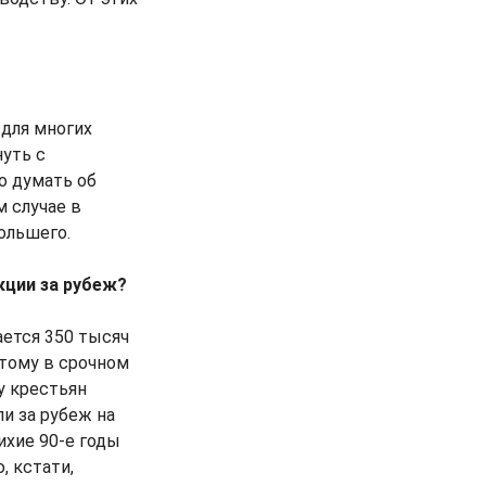
 для многих
уть с
о думать об
м случае в
ольшего.
кции за рубеж?
ается 350 тысяч
этому в срочном
у крестьян
и за рубеж на
ихие 90-е годы
 кстати,