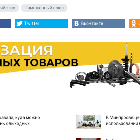
зяйство
,
Таможенный союз
Twitter
Вконтакте
казала, куда можно
В Минпросвещен
нных выходных
использовании