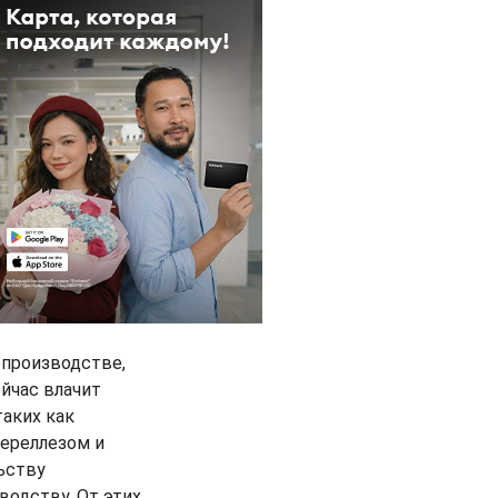
опроизводстве,
ейчас влачит
таких как
тереллезом и
ьству
водству. От этих