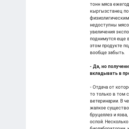
тонн мяса ежегод
кыргызстанец пот
физиолигическим
недоступны мясоп
увеличения экспо
поднимутся еще в
этом продукте п
вообще забыть.
- Да, но получе
вкладывать в про
- Отдача от котор
то только в том 
ветеринарии. В ч
жалкое существов
бруцеллез и язва
оспой. Несколько
биолаборатории, 