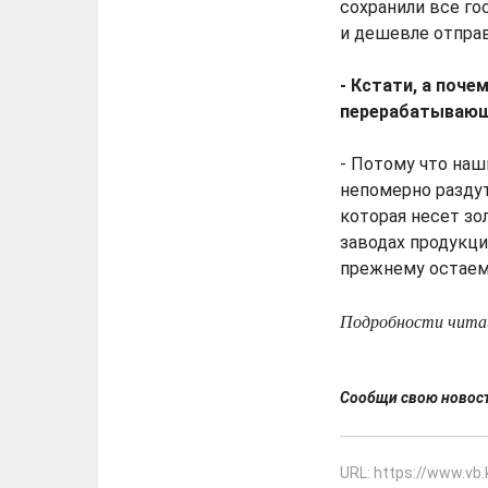
сохранили все го
и дешевле отправ
- Кстати, а поче
перерабатываю
- Потому что наш
непомерно разду
которая несет зо
заводах продукци
прежнему остаем
Подробности читай
Сообщи свою ново
URL: https://www.vb