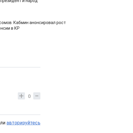
 президент и народ
 сомов. Кабмин анонсировал рост
нсии в КР
0
или
авторизуйтесь