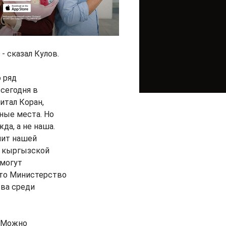
- сказал Кулов.
 ряд
 сегодня в
итал Коран,
ные места. Но
да, а не наша.
чит нашей
т кыргызской
 могут
 что Министерство
тва среди
 "Можно