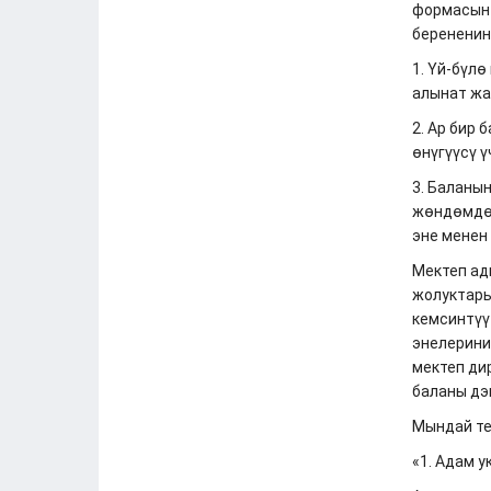
формасын 
берененин
1. Үй-бүлө
алынат жа
2. Ар бир 
өнүгүүсү ү
3. Баланы
жөндөмдөр
эне менен
Мектеп ад
жолуктары
кемсинтүү
энелерини
мектеп ди
баланы дэ
Мындай те
«1. Адам 