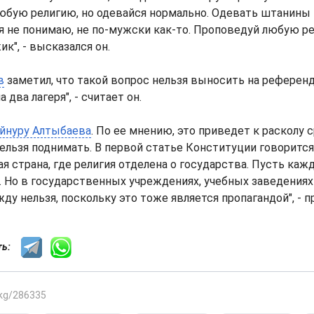
юбую религию, но одевайся нормально. Одевать штанины 
 я не понимаю, не по-мужски как-то. Проповедуй любую ре
к", - высказался он.
в
заметил, что такой вопрос нельзя выносить на референд
 два лагеря", - считает он.
йнуру Алтыбаева
. По ее мнению, это приведет к расколу 
ельзя поднимать. В первой статье Конституции говорится
я страна, где религия отделена о государства. Пусть ка
ет. Но в государственных учреждениях, учебных заведения
ду нельзя, поскольку это тоже является пропагандой", - п
сть:
.kg/286335