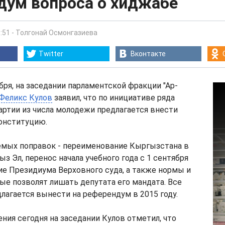
дум вопроса о хиджабе
:51
-
Толгонай Осмонгазиева
Twitter
Вконтакте
ября, на заседании парламентской фракции "Ар-
Феликс Кулов
заявил, что по инициативе ряда
партии из числа молодежи предлагается внести
Конституцию.
аемых поправок - переименование Кыргызстана в
з Эл, перенос начала учебного года с 1 сентября
ие Президиума Верховного суда, а также нормы и
ые позволят лишать депутата его мандата. Все
лагается вынести на референдум в 2015 году.
ения сегодня на заседании Кулов отметил, что