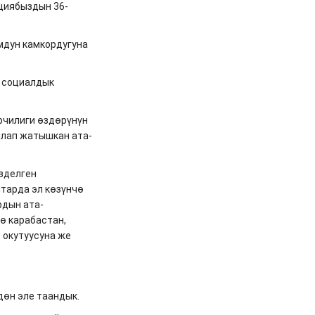
уциябыздын 36-
оомдун камкордугуна
а социалдык
рчилиги өздөрүнүн
лап жатышкан ата-
зделген
штарда эл көзүнчө
рдын ата-
ө карабастан,
 окутуусуна же
дөн эле таандык.