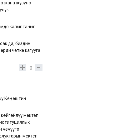
а жана жүзүнө
улук
омдо калыптанып
сак да, биздин
ерди четке кагууга
0
рку Кеңештин
 көйгөйлүү мектеп
онституциялык
н чечүүгө
олуктарын мектеп