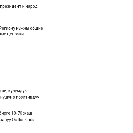
 президент и народ
 Региону нужны общие
ные цепочки
өй, күнүмдүк
үнүшүнө позитивдүү
бирге 18-70 жаш
алуу OutlookIndia