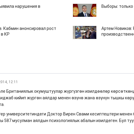
ыявила нарушения в
Выборы: только
ов. Кабмин анонсировал рост
Артем Новиков:
 в КР
производствен
2014, 12:11
ле Британиялык окумуштуулар жүргүзгөн изилдөөлөр көрсөткөнд
иджаб кийип жүргөн аялдар менен өзүнө жана өзүнүн тышкы көр
та.
ер университетиндеги Доктор Вирен Свами кесиптештери менен 
ы 587 мусулман аялдын психологиялык абалын изилдеген. Бул туур