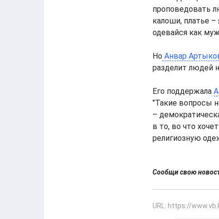
проповедовать л
калоши, платье –
одевайся как мужи
Но
Анвар Артыко
разделит людей на
Его поддержала
А
"Такие вопросы н
– демократическа
в то, во что хоч
религиозную одеж
Сообщи свою ново
URL: https://www.vb