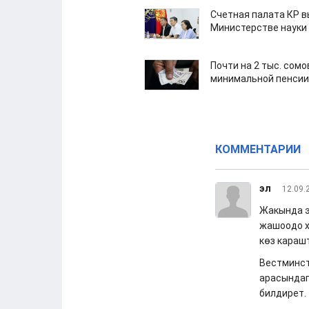
Счетная палата КР в
Министерстве науки
Почти на 2 тыс. сом
минимальной пенсии
КОММЕНТАРИИ
эл
12.09.
Жакында э
жашоодо х
көз караш
Вестминст
арасындаг
билдирет.