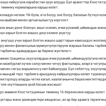
кошо кийүүсүнө карабастан орун алууда. Бул аракеттер Констит
 төмөнкү нормаларына каршы келет.
 коомдун негизи. Үй-бүлө, ата болуу, эне болуу, балалык-бүткүл к
на мыйзам менен артыкчылыктуу корголот.
бала анын дене-боюнун, акыл эсинин, ички руханий, ыймандык жан
чүн зарыл болгон жашоо деңгээлине укуктуу.
н өнүгүшү үчүн зарыл болгон жашоо шарттарын камсыздоо жоопке
ү менен финансылык мүмкүнчүлүктөрүнө жараша баланы тарбия
 тарбиячы адамдардын ар бирине жүктөлөт».
министрациясы окуучулардын ички руханий, ыймандуулугуна неги
н мажбурлап күчкө салуу менен чечүү фактылары, аларга чогулу
 менен сөгүш жарыялоосу көп байкалууда. Бул себептүү, окуучула
н мындай терс тарбияга арыздануу кайрылуулары келип түшкөнүн
ректорлору аларды четке кагып, каалаганынча башка мектептерде
гэле окутпашына орой басым жасашат.
рс мамиле Конституциянын төмөнкү 16-беренесине каршы келет:
укуктары жана эркиндиктери ажырагыс, ал ар бир адамга төрөлгөн