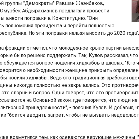
ой группы "Демократы" Равшан Жээнбеков,
 Омурбек Абдырахманов предлагали провести
бы внести поправки в Конституцию. "Они
ть полномочия президента и перейти полностью
еспублике. Но эти поправки нельзя вносить до 2020 года", 
ва фракции отметил, что молодежное крыло партии внесло
орые было решено поддержать. Так, Кулов рассказал, что
 обсуждается вопрос ношения хиджабов в школах. "Кто ч
 говорится о необходимости женщине прикрыть определен
тобы носили хиджабы. Ведь это традиционная арабская одеж
ины никогда полностью не закрывались. Это противоре
, это спорный вопрос. Одни говорят, что это противоречи
 ссылаются на Основной закон, где говорится, что люди не
лигиозной принадлежности", - пояснил Кулов. И добавил,
уки "боится вводить запрет, чтобы не вызвать недовольс
акже возмутился тем, как одеваются верующие мужчины.