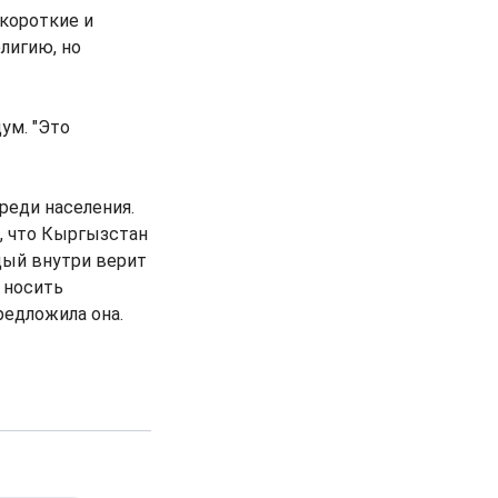
короткие и
лигию, но
ум. "Это
среди населения.
, что Кыргызстан
ждый внутри верит
х носить
редложила она.