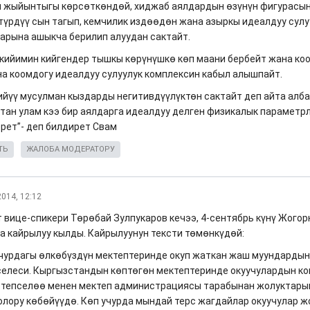
 жыйынтыгы көрсөткөндөй, хиджаб аялдардын өзүнүн фигурасын
 түрдүү сын тагып, кемчилик издөөдөн жана азыркы идеалдуу сулу
арына ашыкча берилип алуудан сактайт.
кийимин кийгендер тышкы көрүнүшкө көп маани бербейт жана ко
на коомдогу идеалдуу сулуулук комплексин кабыл алышпайт.
ийүү мусулман кыздарды негитивдүүлүктөн сактайт деп айта алба
ан улам кээ бир аялдарга идеалдуу делген физикалык параметрл
рет”- деп билдирет Свам
ТЬ
ЖАЛОБА МОДЕРАТОРУ
2014, 12:12
 вице-спикери Төрөбай Зулпукаров кечээ, 4-сентябрь күнү Жого
а кайрылуу кылды. Кайрылуунун тексти төмөнкүдөй:
учурдагы өлкөбүздүн мектептеринде окуп жаткан жаш муундардын
елеси. Кыргызстандын көптөгөн мектептеринде окуучулардын к
 тепселөө менен мектеп администрациясы тарабынан жолуктары
лору көбөйүүдө. Көп учурда мындай терс жагдайлар окуучулар ж