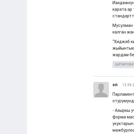
Изидөөнүн
карата ар
стандартт
Мусулман 
калган жа
“Хиджаб к
жыйынтыкт
жардам бе
ЦИТИРОВА
эл
12.09.
Парламент
отурумунд
- Азыркы 
форма мас
укуктарын
мажбурлоо