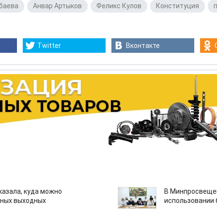
баева
,
Анвар Артыков
,
Феликс Кулов
,
Конституция
,
Twitter
Вконтакте
казала, куда можно
В Минпросвещен
нных выходных
использовании