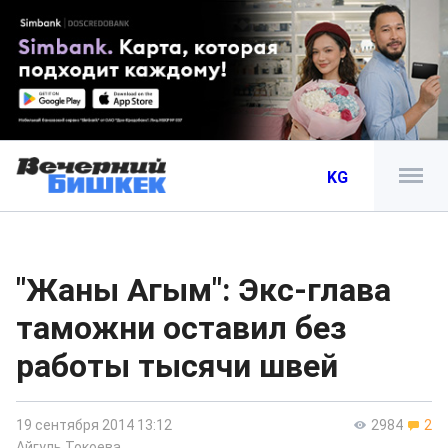
KG
"Жаны Агым": Экс-глава
таможни оставил без
работы тысячи швей
19 сентября 2014 13:12
2984
2
Айгуль Токоева