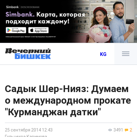
KG
Садык Шер-Нияз: Думаем
о международном прокате
"Курманджан датки"
25 сентября 2014 12:43
3491
2
Гульчехра Каримова