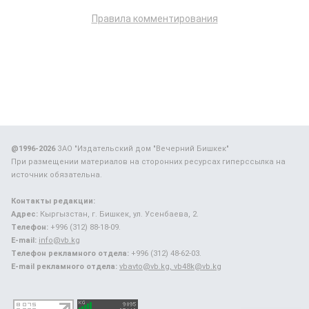
Правила комментирования
@1996-2026
ЗАО "Издательский дом "Вечерний Бишкек"
При размещении материалов на сторонних ресурсах гиперссылка на
источник обязательна.
Контакты редакции:
Адрес:
Кыргызстан, г. Бишкек, ул. Усенбаева, 2.
Телефон:
+996 (312) 88-18-09.
E-mail:
info@vb.kg
Телефон рекламного отдела:
+996 (312) 48-62-03.
E-mail рекламного отдела:
vbavto@vb.kg, vb48k@vb.kg