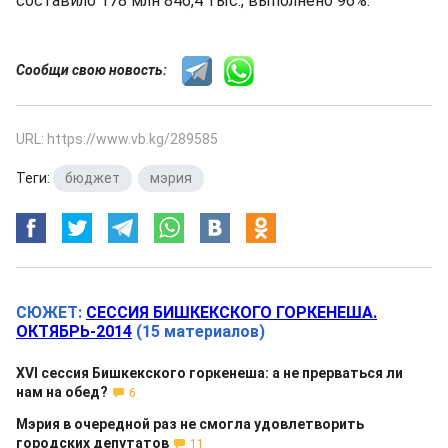
составило 178 млн 846,4 тыс., выполнено 96%.
Сообщи свою новость:
URL: https://www.vb.kg/289585
Теги:
бюджет
,
мэрия
СЮЖЕТ:
СЕССИЯ БИШКЕКСКОГО ГОРКЕНЕША.
ОКТЯБРЬ-2014
(15 материалов)
XVI сессия Бишкекского горкенеша: а не прерваться ли
нам на обед?
6
Мэрия в очередной раз не смогла удовлетворить
городских депутатов
11