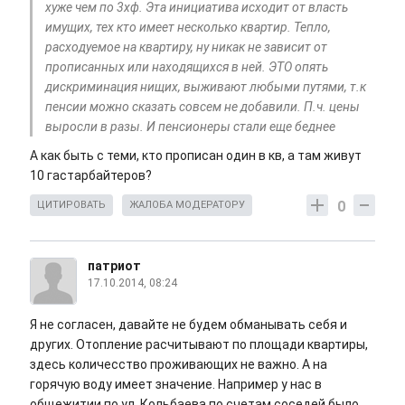
хуже чем по 3хф. Эта инициатива исходит от власть
имущих, тех кто имеет несколько квартир. Тепло,
расходуемое на квартиру, ну никак не зависит от
прописанных или находящихся в ней. ЭТО опять
дискриминация нищих, выживают любыми путями, т.к
пенсии можно сказать совсем не добавили. П.ч. цены
выросли в разы. И пенсионеры стали еще беднее
А как быть с теми, кто прописан один в кв, а там живут
10 гастарбайтеров?
0
ЦИТИРОВАТЬ
ЖАЛОБА МОДЕРАТОРУ
патриот
17.10.2014, 08:24
Я не согласен, давайте не будем обманывать себя и
других. Отопление расчитывают по площади квартиры,
здесь количесство проживающих не важно. А на
горячую воду имеет значение. Например у нас в
общежитии по ул. Кольбаева по счетам соседей было