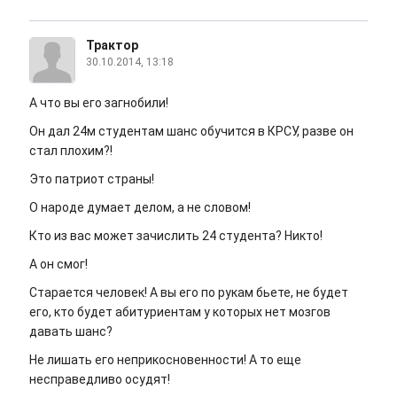
Трактор
30.10.2014, 13:18
А что вы его загнобили!
Он дал 24м студентам шанс обучится в КРСУ, разве он
стал плохим?!
Это патриот страны!
О народе думает делом, а не словом!
Кто из вас может зачислить 24 студента? Никто!
А он смог!
Старается человек! А вы его по рукам бьете, не будет
его, кто будет абитуриентам у которых нет мозгов
давать шанс?
Не лишать его неприкосновенности! А то еще
несправедливо осудят!