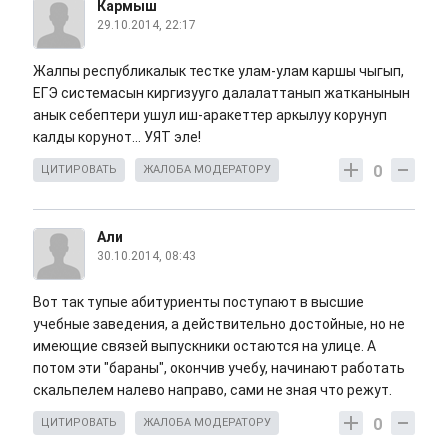
Кармыш
29.10.2014, 22:17
Жалпы республикалык тестке улам-улам каршы чыгып,
ЕГЭ системасын киргизууго далалаттанып жатканынын
анык себептери ушул иш-аракеттер аркылуу корунуп
калды корунот... УЯТ эле!
0
ЦИТИРОВАТЬ
ЖАЛОБА МОДЕРАТОРУ
Али
30.10.2014, 08:43
Вот так тупые абитуриенты поступают в высшие
учебные заведения, а действительно достойные, но не
имеющие связей выпускники остаются на улице. А
потом эти "бараны", окончив учебу, начинают работать
скальпелем налево направо, сами не зная что режут.
0
ЦИТИРОВАТЬ
ЖАЛОБА МОДЕРАТОРУ