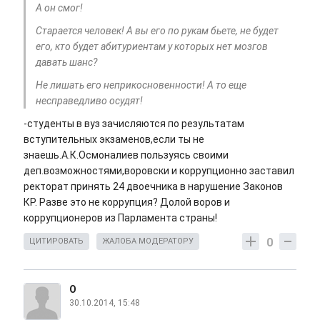
А он смог!
Старается человек! А вы его по рукам бьете, не будет
его, кто будет абитуриентам у которых нет мозгов
давать шанс?
Не лишать его неприкосновенности! А то еще
несправедливо осудят!
-студенты в вуз зачисляются по результатам
вступительных экзаменов,если ты не
знаешь.А.К.Осмоналиев пользуясь своими
деп.возможностями,воровски и коррупционно заставил
ректорат принять 24 двоечника в нарушение Законов
КР. Разве это не коррупция? Долой воров и
коррупционеров из Парламента страны!
0
ЦИТИРОВАТЬ
ЖАЛОБА МОДЕРАТОРУ
O
30.10.2014, 15:48