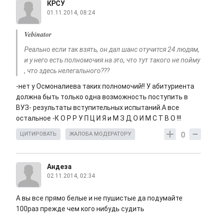
КРСУ
01.11.2014, 08:24
Vebinator
Реально если так взять, он дал шанс отучится 24 людям,
и у него есть полномочия на это, что тут такого не пойму
, что здесь нелегального???
-нет у Осмоналиева таких полномочий!! У абитуриента
должна быть только одна возможность поступить в
ВУЗ- результаты вступительных испытаний.А все
остальное -К О Р Р У П Ц И Я и М З Д О И М С Т В О !!!
0
ЦИТИРОВАТЬ
ЖАЛОБА МОДЕРАТОРУ
Андеза
02.11.2014, 02:34
А вы все прямо белые и не пушистые да подумайте
100раз прежде чем кого нибудь судить