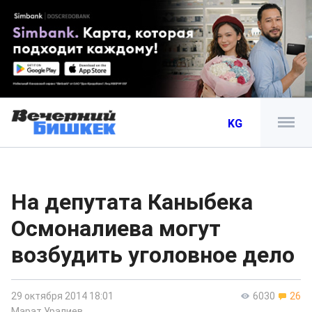
KG
На депутата Каныбека
Осмоналиева могут
возбудить уголовное дело
29 октября 2014 18:01
6030
26
Марат Уралиев