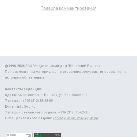
Правила комментирования
@1996-2026
ЗАО "Издательский дом "Вечерний Бишкек"
При размещении материалов на сторонних ресурсах гиперссылка на
источник обязательна.
Контакты редакции:
Адрес:
Кыргызстан, г. Бишкек, ул. Усенбаева, 2.
Телефон:
+996 (312) 88-18-09.
E-mail:
info@vb.kg
Телефон рекламного отдела:
+996 (312) 48-62-03.
E-mail рекламного отдела:
vbavto@vb.kg, vb48k@vb.kg