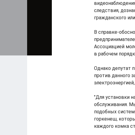
видеонаблюдения
следствия, дозна
гражданского или
В справке-обосно
предпринимателей
Ассоциацией моло
в рабочем порядк
Однако депутат п
против данного з
электроэнергией,
"Для установки 
обслуживания. М
подобных систем.
горкенеш, котор
каждого комка ст