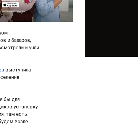
зом
в и базаров,
ссмотрели и учли
ва
выступила
аселение
я бы для
щиков установку
я, там есть
будем возле