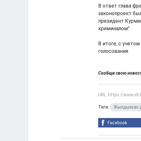
В ответ глава фр
законопроект был
президент Курман
криминалом".
В итоге, с учето
голосования.
Сообщи свою ново
URL: https://www.vb
Теги:
Жылдызкан 
Facebook