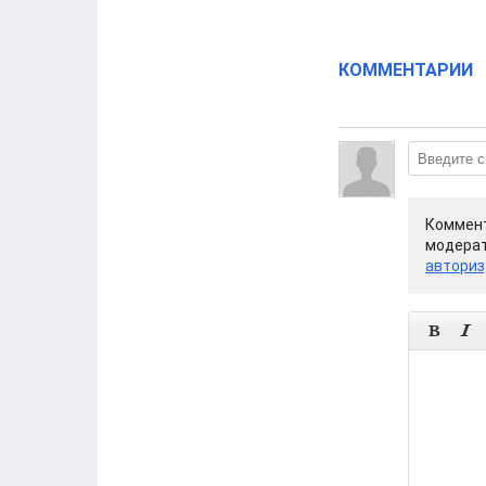
КОММЕНТАРИИ
Коммент
модерат
авториз

