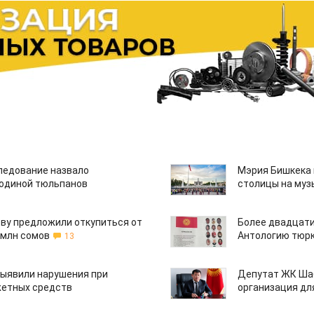
едование назвало
Мэрия Бишкека 
одиной тюльпанов
столицы на муз
ву предложили откупиться от
Более двадцати
 млн сомов
Антологию тюрк
13
ыявили нарушения при
Депутат ЖК Шаб
етных средств
организация дл