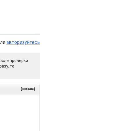
или
авторизуйтесь
осле проверки
азу, то
[BBcode]