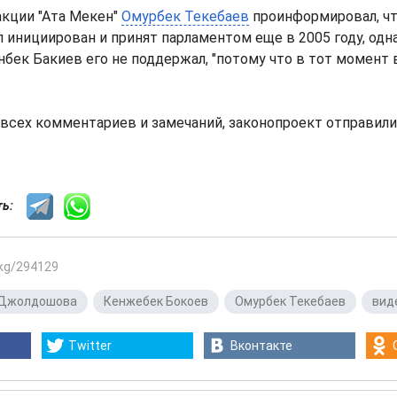
акции "Ата Мекен"
Омурбек Текебаев
проинформировал, ч
 инициирован и принят парламентом еще в 2005 году, одна
бек Бакиев его не поддержал, "потому что в тот момент 
м всех комментариев и замечаний, законопроект отправили
сть:
.kg/294129
Джолдошова
,
Кенжебек Бокоев
,
Омурбек Текебаев
,
вид
Twitter
Вконтакте