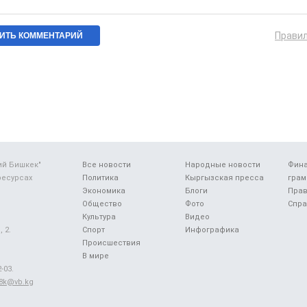
Прави
ий Бишкек"
Все новости
Народные новости
Фин
ресурсах
Политика
Кыргызская пресса
грам
Экономика
Блоги
Прав
Общество
Фото
Спра
Культура
Видео
 2.
Спорт
Инфографика
Происшествия
В мире
-03.
48k@vb.kg