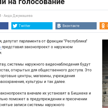
и на голосование
4
-
Аида Джумашева
Twitter
Вконтакте
ря, депутат парламента от фракции "Республика"
в
представил законопроект о наружном
.
тву, системы наружного видеонаблюдения будут
стах, открытых для общественного доступа. Это
торговые центры, магазины, учреждения
воохранения, культуры и так далее.
законопроекта вначале их установят в Бишкеке и
ельно поможет в предупреждении и пресечении
тснятые записи системы наружного