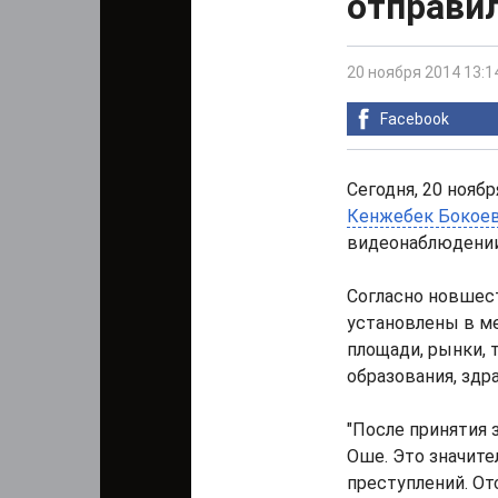
отправил
20 ноября 2014 13:1
Facebook
Сегодня, 20 нояб
Кенжебек Бокое
видеонаблюдении
Согласно новшес
установлены в ме
площади, рынки, 
образования, здра
"После принятия 
Оше. Это значит
преступлений. О