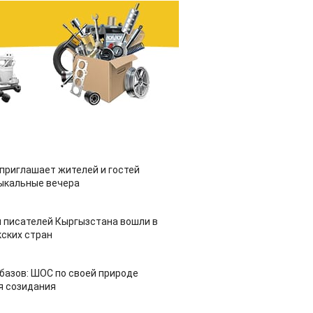
приглашает жителей и гостей
ыкальные вечера
 писателей Кыргызстана вошли в
ских стран
азов: ШОС по своей природе
я созидания