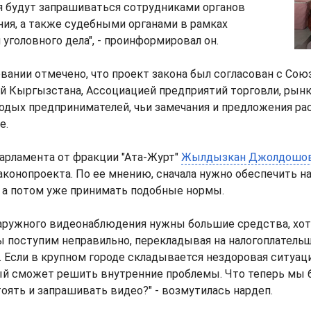
 будут запрашиваться сотрудниками органов
ния, а также судебными органами в рамках
 уголовного дела", - проинформировал он.
вании отмечено, что проект закона был согласован с Сою
 Кыргызстана, Ассоциацией предприятий торговли, рынко
дых предпринимателей, чьи замечания и предложения ра
е.
арламента от фракции "Ата-Журт"
Жылдызкан Джолдошо
аконопроекта. По ее мнению, сначала нужно обеспечить н
 а потом уже принимать подобные нормы.
наружного видеонаблюдения нужны большие средства, хот
ы поступим неправильно, перекладывая на налогоплатель
 Если в крупном городе складывается нездоровая ситуаци
ый сможет решить внутренние проблемы. Что теперь мы 
оять и запрашивать видео?" - возмутилась нардеп.