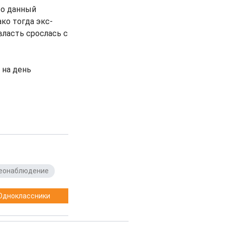
то данный
ко тогда экс-
власть срослась с
 на день
еонаблюдение
Одноклассники