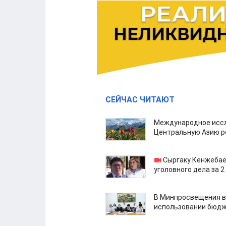
СЕЙЧАС ЧИТАЮТ
Международное иссл
Центральную Азию р
Сыргаку Кенжебае
уголовного дела за 2
В Минпросвещения в
использовании бюдж