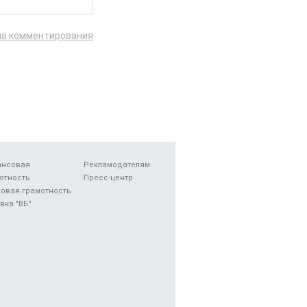
ла комментирования
ансовая
Рекламодателям
отность
Пресс-центр
овая грамотность
вка "ВБ"