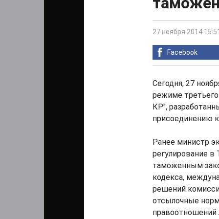
таможен
27 ноября 2014 15:5
Facebook
Сегодня, 27 нояб
режиме третьего
КР", разработанн
присоединению к
Ранее министр э
регулирование в 
таможенным зако
кодекса, междуна
решений комисси
отсылочные норм
правоотношений 