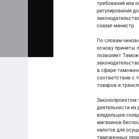
требований или 
регулирования до
законодательства
сказал министр.
По словам чиновн
основу приняты п
позволяет Тамож
законодательства
в сфере таможенн
соответствие с 
товаров и трансп
Законопроектом 
деятельности из
владельцев скла
магазинов беспо
налогов для осу
таможенных пере