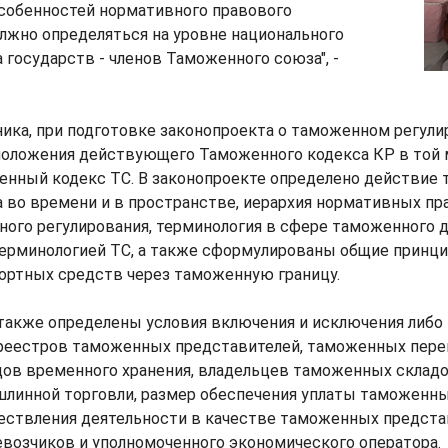
особенностей нормативного правового
лжно определяться на уровне национального
 государств - членов Таможенного союза", -
ика, при подготовке законопроекта о таможенном регули
оложения действующего Таможенного кодекса КР в той м
енный кодекс ТС. В законопроекте определено действие
 во времени и в пространстве, иерархия нормативных п
ого регулирования, терминология в сфере таможенного д
терминологией ТС, а также сформулированы общие прин
ортных средств через таможенную границу.
также определены условия включения и исключения либо
 реестров таможенных представителей, таможенных пере
дов временного хранения, владельцев таможенных складо
шлинной торговли, размер обеспечения уплаты таможенны
ществления деятельности в качестве таможенных предста
возчиков и уполномоченного экономического оператора.