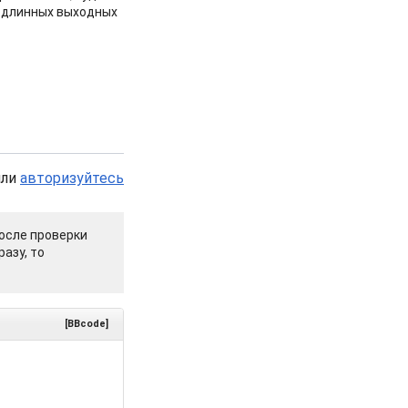
 длинных выходных
или
авторизуйтесь
осле проверки
азу, то
[BBcode]