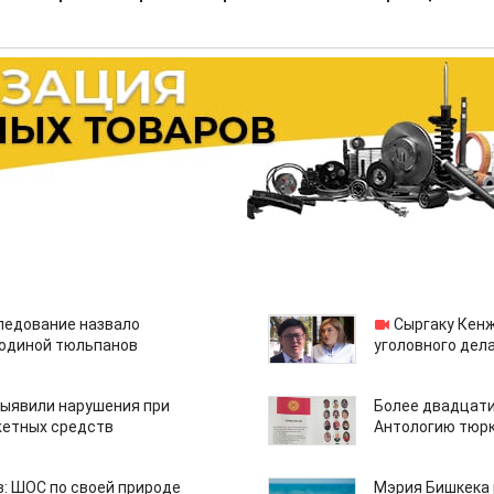
едование назвало
Сыргаку Кен
одиной тюльпанов
уголовного дела
ыявили нарушения при
Более двадцати
етных средств
Антологию тюрк
: ШОС по своей природе
Мэрия Бишкека 