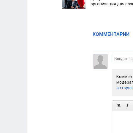
организация для со
КОММЕНТАРИИ
Коммент
модерат
авториз

