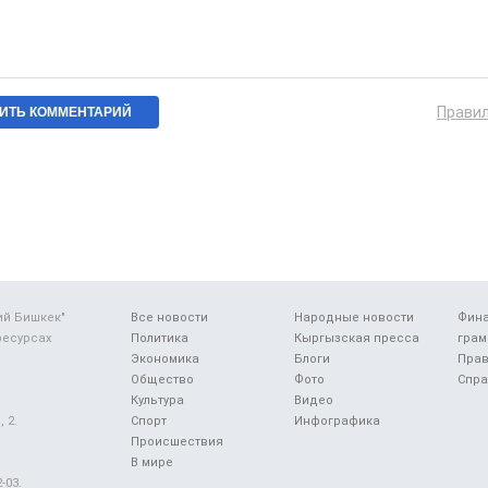
Прави
ий Бишкек"
Все новости
Народные новости
Фин
ресурсах
Политика
Кыргызская пресса
грам
Экономика
Блоги
Прав
Общество
Фото
Спра
Культура
Видео
 2.
Спорт
Инфографика
Происшествия
В мире
-03.