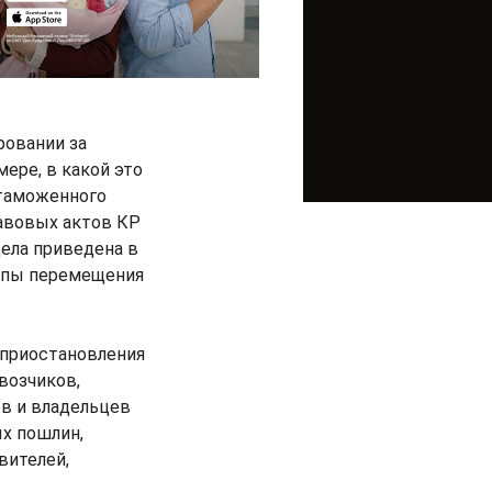
ровании за
ере, в какой это
 таможенного
равовых актов КР
ела приведена в
ципы перемещения
 приостановления
возчиков,
в и владельцев
х пошлин,
вителей,