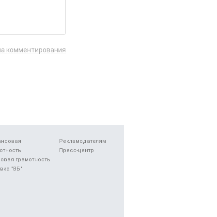
ла комментирования
ансовая
Рекламодателям
отность
Пресс-центр
овая грамотность
вка "ВБ"