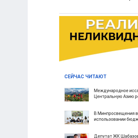
СЕЙЧАС ЧИТАЮТ
Международное иссл
Центральную Азию р
В Минпросвещения в
использовании бюдж
Депутат ЖК Шабазов