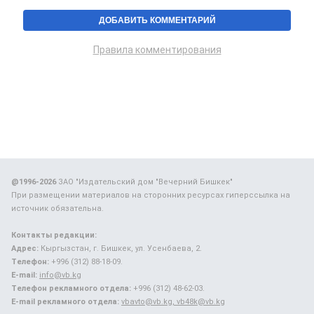
Правила комментирования
@1996-2026
ЗАО "Издательский дом "Вечерний Бишкек"
При размещении материалов на сторонних ресурсах гиперссылка на
источник обязательна.
Контакты редакции:
Адрес:
Кыргызстан, г. Бишкек, ул. Усенбаева, 2.
Телефон:
+996 (312) 88-18-09.
E-mail:
info@vb.kg
Телефон рекламного отдела:
+996 (312) 48-62-03.
E-mail рекламного отдела:
vbavto@vb.kg, vb48k@vb.kg