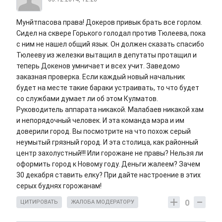
Мунйтпасова права! Докеров привык брать все горлом.
Сидел на сквере Горького голодал против Тюлеева, пока
с ним не нашел общий язык. Он должен сказать спасибо
Тюлееву из железки вытащил в депутаты протащил и
теперь Докенов умничает и всех учит. Заведомо
заказная проверка. Если каждый новый начальник
будет на месте такие бараки устраивать, то что будет
со службами думает ли об этом Кулматов.
Руководитель аппарата никакой. Малабаев никакой хам
и непорядочный человек. И эта команда мэра и им
доверили город. Вы посмотрите на что похож серый
неумытый грязный город. И эта столица, как районный
центр захолустный!!! Или горожане не правы? Нельзя ли
оформить город к Новому году. Деньги жалеем? Зачем
30 декабря ставить елку? При дайте настроение в этих
серых буднях горожанам!
0
ЦИТИРОВАТЬ
ЖАЛОБА МОДЕРАТОРУ