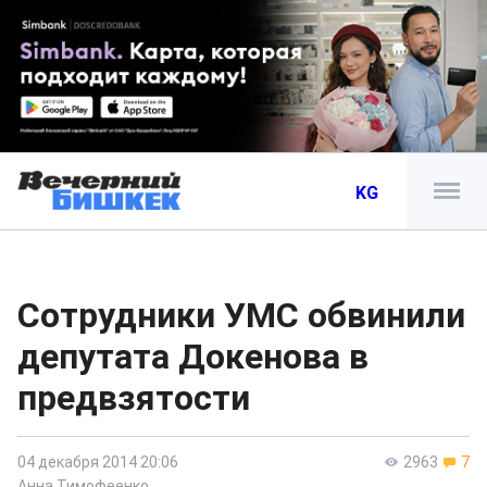
KG
Сотрудники УМС обвинили
депутата Докенова в
предвзятости
04 декабря 2014 20:06
2963
7
Анна Тимофеенко