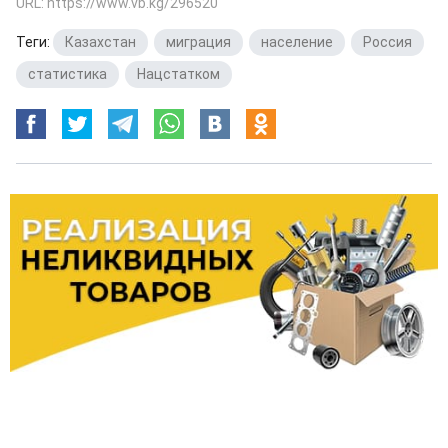
URL: https://www.vb.kg/296520
Теги:
Казахстан
,
миграция
,
население
,
Россия
,
статистика
,
Нацстатком