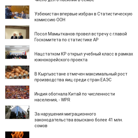
06.05.2025
Узбекистан впервые избран в Статистическую
комиссию ООН
18.02.2025
Посол Мамытканов провел встречу с главой
Госкомитета по статистике АР
21.11.2024
Нацстатком КР открыл учебный класс в рамках
южнокорейского проекта
26.02.2023
В Кыргызстане отмечен максимальный рост
производства яиц среди стран ЕАЭС
18.01.2023
Индия обогнала Китай по численности
населения, - WPR
30.12.2022
За нарушения миграционного
законодательства взыскано более 41 млн.
сомов
29.12.2022