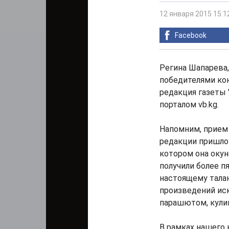
12 января 2015 15:1
Facebook
Регина Шапарева,
победителями кон
редакция газеты 
порталом vb.kg.
Напомним, прием 
редакции пришло 
котором она окун
получили более п
настоящему тала
произведений ис
парашютом, кули
В рамках нашего 