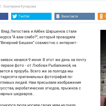
2
-
Екатерина Кучерова
Twitter
Вконтакте
 Влад Легостаев и Айбек Шаршенов стали
курса "А вам слабо?", который проводили
"Вечерний Бишкек" совместно с интернет-
заявок начался 9 июня. В этот же день на почту
первое фото - от Любови Рыбалкиной, на
ается в прорубь. Всего же за полгода мы
ятидесяти оригинальных фотографий по-
нтливых людей. Нам присылали изображения
кусства, акробатических этюдов, прыжков с
нарных шедевров...
конкурса люди носили своих мам на руках,