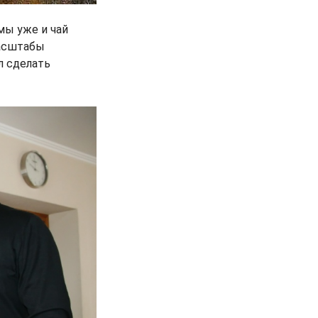
мы уже и чай
масштабы
л сделать