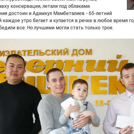
вку консервации, летали под облаками.
ия достоин и Адамкул Мамбеталиев - 65-летний
 каждое утро бегает и купается в речке в любое время го
обедили все. Но лучшими могли стать только трое.