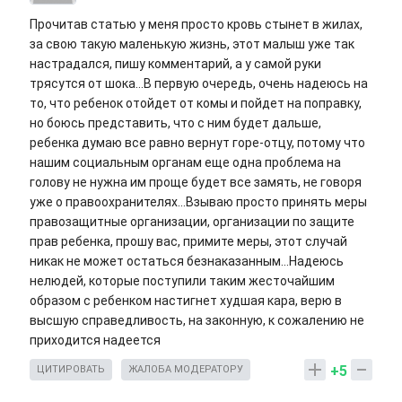
Прочитав статью у меня просто кровь стынет в жилах,
за свою такую маленькую жизнь, этот малыш уже так
настрадался, пишу комментарий, а у самой руки
трясутся от шока...В первую очередь, очень надеюсь на
то, что ребенок отойдет от комы и пойдет на поправку,
но боюсь представить, что с ним будет дальше,
ребенка думаю все равно вернут горе-отцу, потому что
нашим социальным органам еще одна проблема на
голову не нужна им проще будет все замять, не говоря
уже о правоохранителях...Взываю просто принять меры
правозащитные организации, организации по защите
прав ребенка, прошу вас, примите меры, этот случай
никак не может остаться безнаказанным...Надеюсь
нелюдей, которые поступили таким жесточайшим
образом с ребенком настигнет худшая кара, верю в
высшую справедливость, на законную, к сожалению не
приходится надеется
+5
ЦИТИРОВАТЬ
ЖАЛОБА МОДЕРАТОРУ