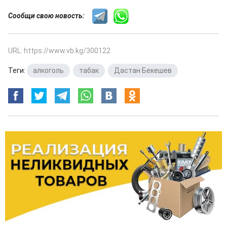
Сообщи свою новость:
URL: https://www.vb.kg/300122
Теги:
алкоголь
,
табак
,
Дастан Бекешев